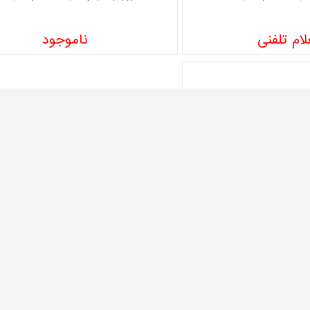
ام تلفنی
ناموجود
M347W
ام تلفنی