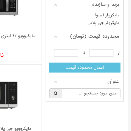
برند و سازنده
مایکروفر اسنوا
مایکروفر جی پلاس
محدوده قیمت (تومان)
مایکروویو 42 لیتری اسنوا مدل SMO-FM42GS
از
تا
نا
اعمال محدوده قیمت
عنوان
§
مایکروویو جی پلاس 34 لیتر مدل