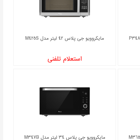
مایکروویو جی پلاس 42 لیتر مدل M425S
استعلام تلفنی
مایکروویو جی پلاس 34 لیتر مدل M347B