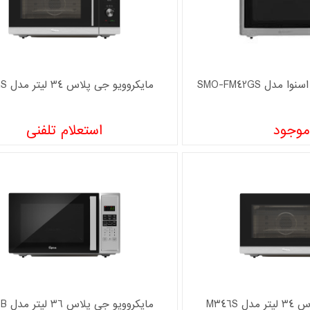
مایکروویو جی پلاس 34 لیتر مدل P348S
موجود
استعلام تلفنی
 M346S
مایکروویو جی پلاس 36 لیتر مدل M365B