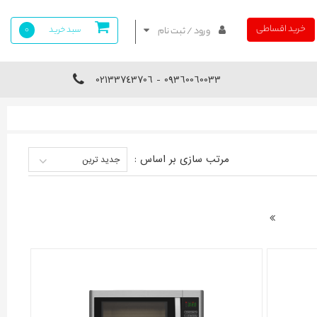
خرید اقساطی
سبد خرید
0
ورود / ثبت نام
09360060033 - 02133743706
مرتب سازی بر اساس :
جدید ترین