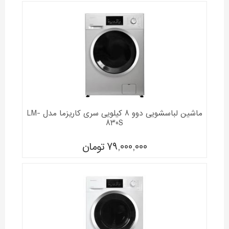
ماشین لباسشویی دوو 8 کیلویی سری کاریزما مدل LM-
830S
79,000,000
تومان