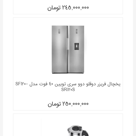
245,000,000
تومان
یخچال فریزر دوقلو دوو سری تویین 40 فوت مدل SFI20-
SRI20S
250,000,000
تومان