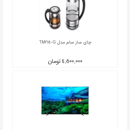
چای ساز سام مدل TM215-G
4,500,000
تومان