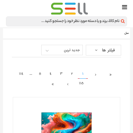
سل
فیلتر ها
جدید ترین
114
...
5
4
3
2
1
115