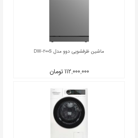
ماشین ظرفشویی دوو مدل DW-200S
112,000,000
تومان