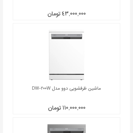
43,000,000
تومان
ماشین ظرفشویی دوو مدل DW-200W
110,000,000
تومان