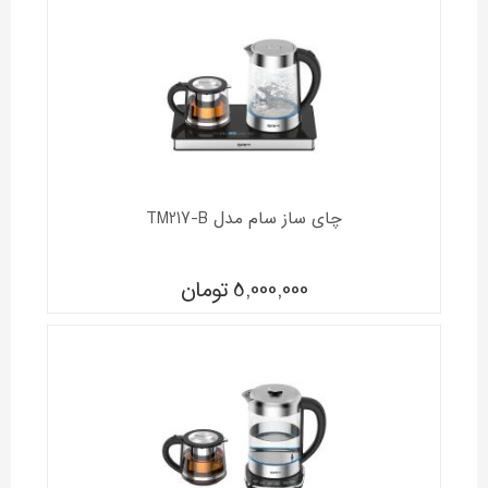
چای ساز سام مدل TM217-B
5,000,000
تومان