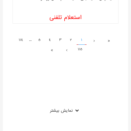
استعلام تلفنی
114
...
5
4
3
2
1
115
نمایش بیشتر