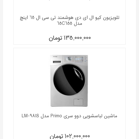
تلویزیون کیو ال ای دی هوشمند تی سی ال 65 اینچ
مدل 65C655
135,000,000
تومان
ماشین لباسشویی دوو سری Primo مدل LM-981S
102,000,000
تومان