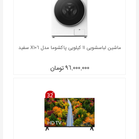
ماشین لباسشویی 11 کیلویی پاکشوما مدل X106 سفید
96,000,000
تومان