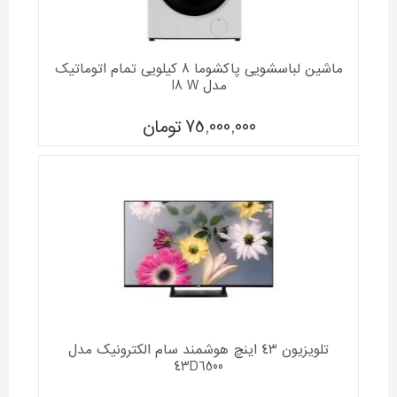
ماشین لباسشویی پاکشوما 8 کیلویی تمام اتوماتیک
مدل I8 W
75,000,000
تومان
تلویزیون 43 اینچ هوشمند سام الکترونیک مدل
43D6500