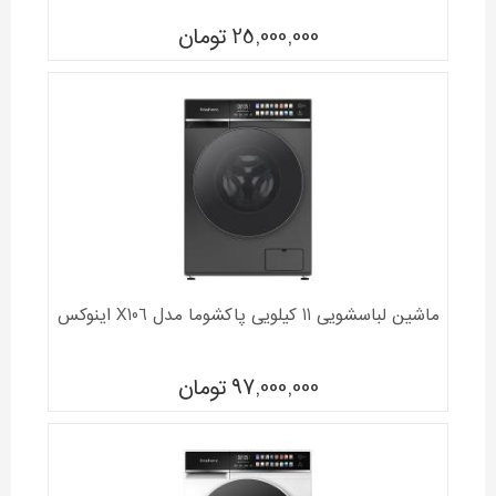
25,000,000
تومان
ماشین لباسشویی 11 کیلویی پاکشوما مدل X106 اینوکس
97,000,000
تومان