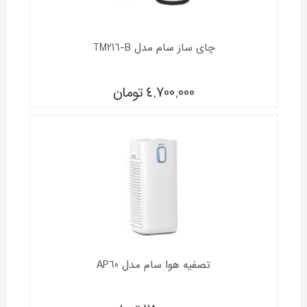
چای ساز سام مدل TM216-B
4,700,000
تومان
تصفیه هوا سام مدل AP60