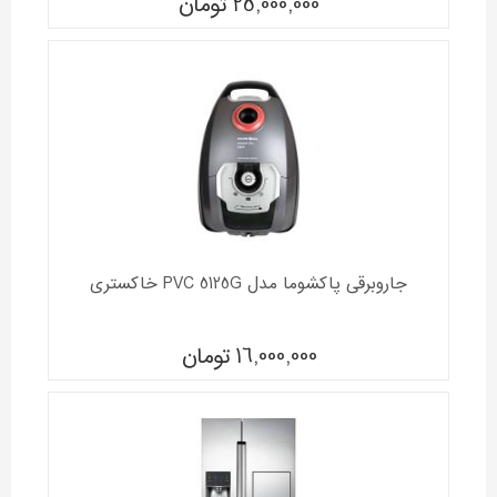
25,000,000
تومان
جاروبرقی پاکشوما مدل PVC 5125G خاکستری
16,000,000
تومان