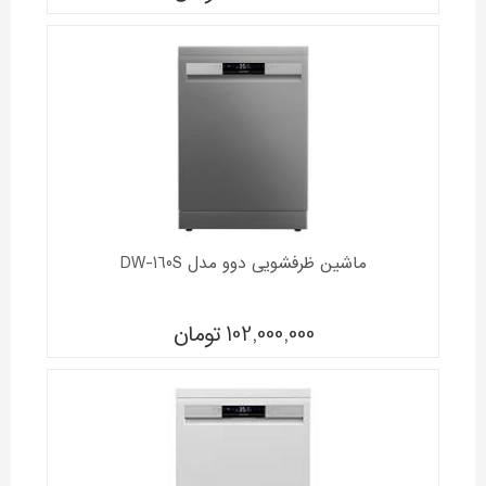
ماشين ظرفشويی دوو مدل DW-160S
102,000,000
تومان