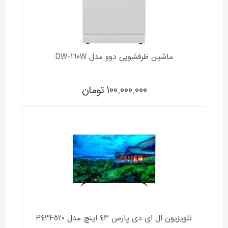
ماشين ظرفشويی دوو مدل DW-160W
100,000,000
تومان
تلویزیون ال ای دی پارس 43 اینچ مدل P43F520