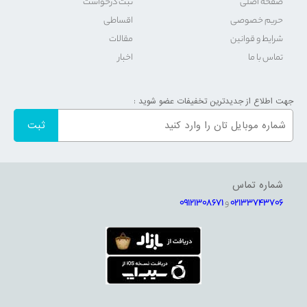
صفحه اصلی
ثبت درخواست
حریم خصوصی
اقساطی
شرایط و قوانین
مقالات
تماس با ما
اخبار
جهت اطلاع از جدیدترین تخفیفات عضو شوید :
شماره تماس
02133743706
و
09121308671