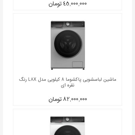
45,000,000
تومان
ماشین لباسشویی پاکشوما 8 کیلویی مدل L8X رنگ
نقره ای
82,000,000
تومان