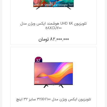
تلویزیون UHD 4K هوشمند ایکس ویژن مدل
58XCU700
82,000,000
تومان
تلویزیون ایکس ویژن مدل 32XH600 سایز 32 اینچ