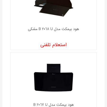
هود بیمکث مدل B 2068 U مشکی
استعلام تلفنی
هود بیمکث مدل B 2067 U