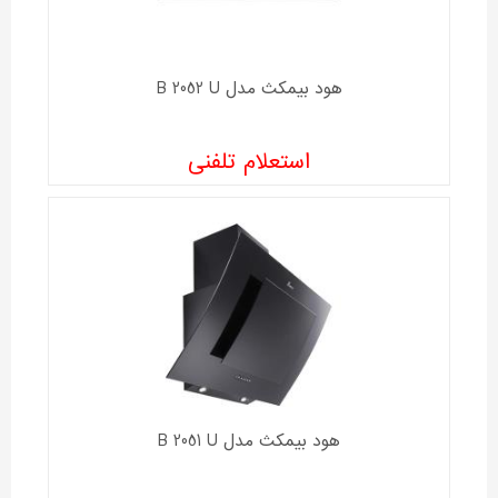
هود بیمکث مدل B 2052 U
استعلام تلفنی
هود بیمکث مدل B 2051 U