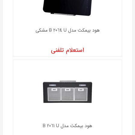
هود بیمکث مدل B 2064 U مشکی
استعلام تلفنی
هود بیمکث مدل B 2061 U