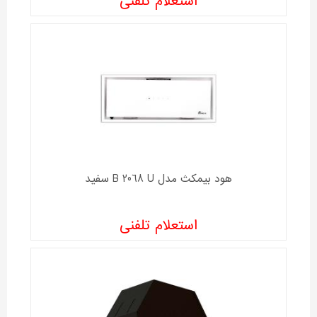
استعلام تلفنی
هود بیمکث مدل B 2068 U سفید
استعلام تلفنی