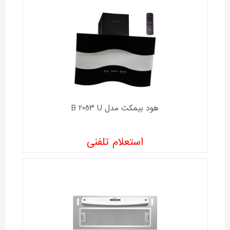
هود بیمکث مدل B 2053 U
استعلام تلفنی