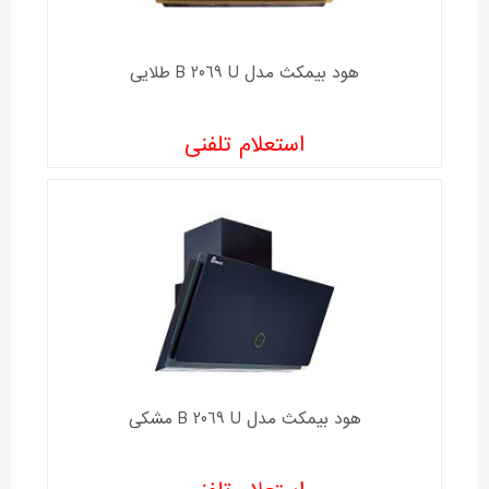
هود بیمکث مدل B 2069 U طلایی
استعلام تلفنی
هود بیمکث مدل B 2069 U مشکی