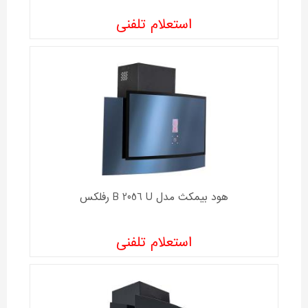
استعلام تلفنی
هود بیمکث مدل B 2056 U رفلکس
استعلام تلفنی