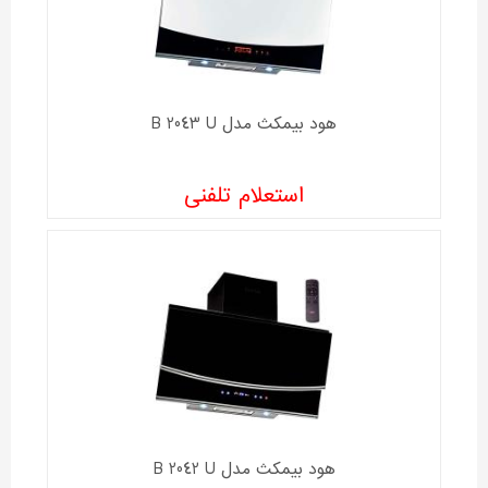
هود بیمکث مدل B 2043 U
استعلام تلفنی
هود بیمکث مدل B 2042 U