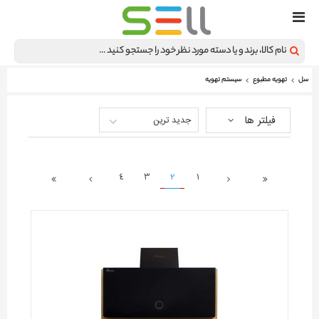
سل
تهویه مطبوع
سیستم تهویه
فیلتر ها
جدید ترین
4
3
2
1