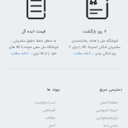
ظرفیت، رنگ بندی، میزان امکانات و فناوری‌های گنجانده شده در دستگاه
همگی رو قیمت ماشین لباسشویی دوو تاثیر می‌گذارند البته سری‌های جدید
ماشین لباسشویی‌های دوو مجهز به موتورهای دایرکت درایو هستند و به
همین دلیل قیمت بیشتری نسبت به سایر مدل‌های این برند دارند چرا که
7 روز بازگشت
قیمت ایده آل
این موتورها میزان مصرف انرژی را کاهش داده و و راندمان دستگاه را نیز بالا
فروشگاه سل با هدف رضایتمندی
به منظور حفظ حقوق مشتریان ،
می‌برند.
مشتریان امکان استرداد کالا را برای 7
فروشگاه سل سعی نموده تا کالا های
در فروشگاه اینترنتی سل قیمت ماشین لباسشویی دوو 6 کیلویی، قیمت
روز امکان پذیر
... ادامه مطلب
خود را با بالا ترین
... ادامه مطلب
ماشین لباسشویی دوو 7 کیلویی، قیمت ماشین لباسشویی دوو 8 کیلویی
نقره ای، قیمت ماشین لباسشویی دوو 1432 و سایر مدل‌ها در رنگ بندی
متنوع و ظرفیت‌های گوناگون درج شده است. قیمت این محصولات در سل
بهترین قیمت بازار است.
دسترسی سریع
پیوند ها
فروش ماشین لباسشویی دوو
یکی از روش‌های سریع و آسان خرید ماشین لباسشویی دوو خرید به صورت
صفحه اصلی
ثبت درخواست
آنلاین و غیر حضوری است. سایت سل یک فروشگاه اینترنتی معتبر است که
حریم خصوصی
اقساطی
در زمینه فروش ماشین لباسشویی دوو و سایر برندها فعالیت دارد. در این
شرایط و قوانین
مقالات
بخش از سایت سل به حجم وسیعی از انواع ماشین لباسشویی‌های تولید
تماس با ما
اخبار