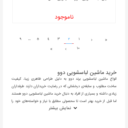
ناموجود
9
...
5
4
3
2
1
10
خرید ماشین لباسشویی دوو
انواع ماشین لباسشویی برند دوو به دلیل طراحی ظاهری زیبا، کیفیت
ساخت مطلوب و سابقه‌ی درخشانی که در رضایت خریداران دارند طرفداران
زیادی داشته و بسیاری از افراد به دنبال خرید ماشین لباسشویی دوو هستند
اما قبل از خرید بهتر است تا محصولی مطابق با نیاز و خواسته‌های خود را
نمایش بیشتر
انتخاب کنند در نتیجه حتما موارد زیر را بررسی کنید:
1- امکانات دستگاه: همانطور که گفتیم یکی از عوامل مهم تاثیر گذار بر قیمت
ماشین لباسشویی مارک دوو امکانات آن است. ماشین لباسشویی‌های دوو