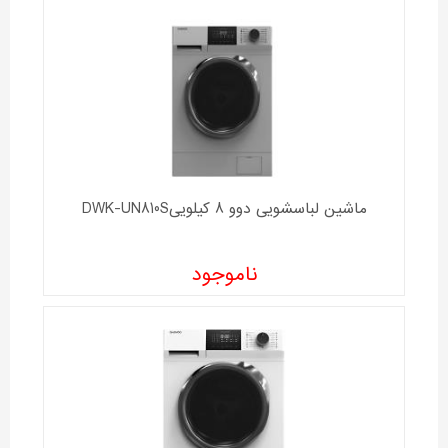
ماشین لباسشویی دوو 8 کیلوییDWK-UN810S
ناموجود