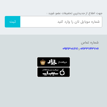
شده توسط کمپانی دوو می‌توانید دسترسی داشته باشید و مدل‌های مختلف
را از نظر قیمت و شکل ظاهری مقایسه کنید. جهت مطلع شدن از
جهت اطلاع از جدیدترین تخفیفات عضو شوید :
مشخصات فنی و ویژگی‌های محصول مورد نظرتان کافی است روی تصویر
آن کلیک کنید و پس از بررسی‌های لازم، فرآیند سفارش و خرید اینترنتی کالا
را با زدن دکمه " افزودن به سبد خرید " و سپری کردن مراحل لازم تکمیل
کنید. در سل ماشین لباسشویی‌های برند دوو با برترین کیفیت و قیمت بازار
ارائه شده و در سریع‌ترین زمان ممکن به مشتریان تحویل داده می‌شود.
شماره تماس
02133743706
و
09121308671