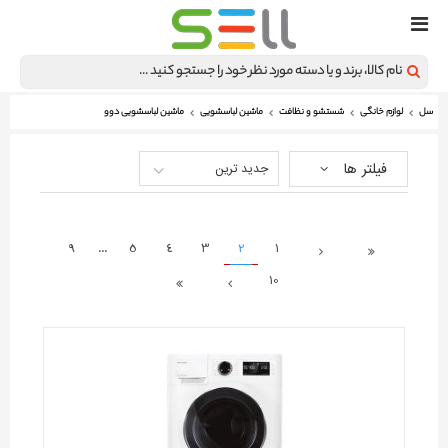
سل
لوازم خانگی
شستشو و نظافت
ماشین لباسشویی
ماشین لباسشویی دوو
فیلتر ها
جدید ترین
9
...
5
4
3
2
1
10