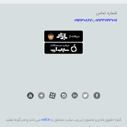
شماره تماس
02133743706
و
09121308671
کلیه حقوق مادی و معنوی این وب سایت متعلق به
sell.ir
می باشد و هر گونه تقلید