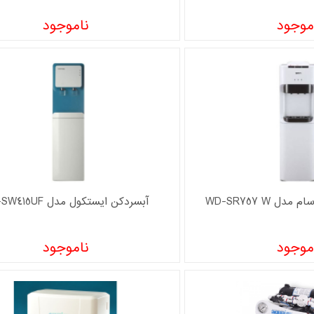
موجود
ناموجود
ل WD-SR757 W
آبسردکن ايستکول مدل TM-SW415UF
موجود
ناموجود