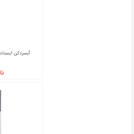
آبسردکن ایستاده سا
نا