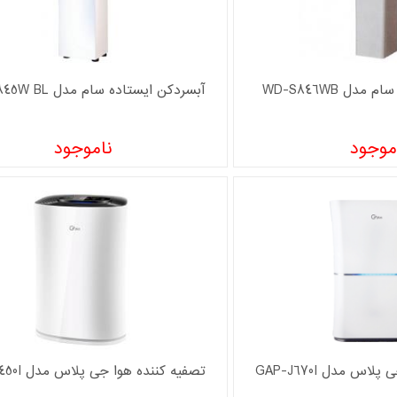
دل WD-S846WB
آبسردکن ایستاده سام مدل WD-S845W BL
موجود
ناموجود
س مدل GAP-J670I
تصفیه کننده هوا جی پلاس مدل GAP-J450I