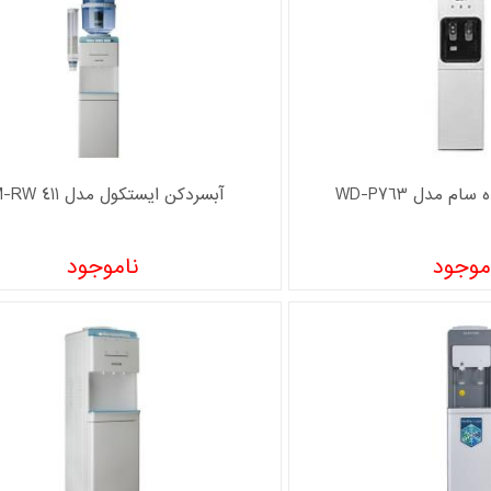
م مدل WD-P763
آبسردکن ايستکول مدل TM-RW 411
موجود
ناموجود