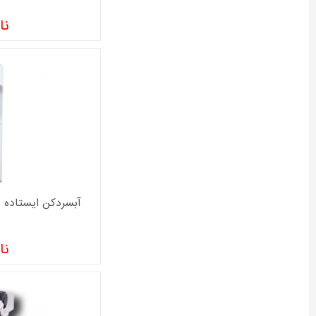
نا
آبسردکن ایستاده سام مد
نا