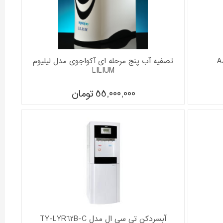
تصفیه آب پنج مرحله ای آکواجوی مدل لیلیوم
LILIUM
55,000,000
تومان
آبسردکن تی سی ال مدل TY-LYR62B-C