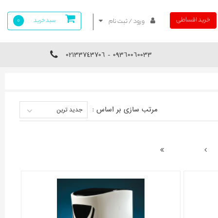
خرید اقساطی
سبد خرید
0
ورود / ثبت نام
09360060033 - 02133743706
مرتب سازی بر اساس :
جدید ترین