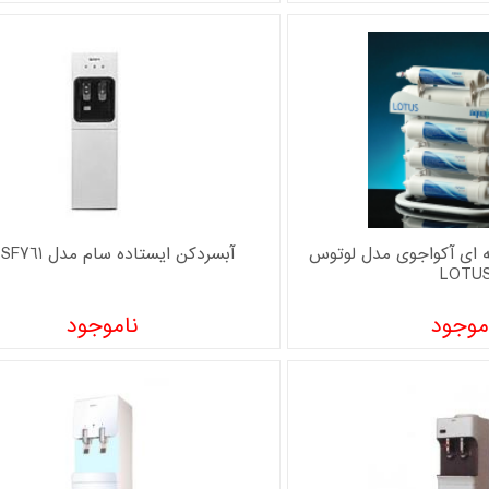
ه ای آکواجوی مدل لوتوس
آبسردکن ایستاده سام مدل WD-SF761
LOTU
موجود
ناموجود