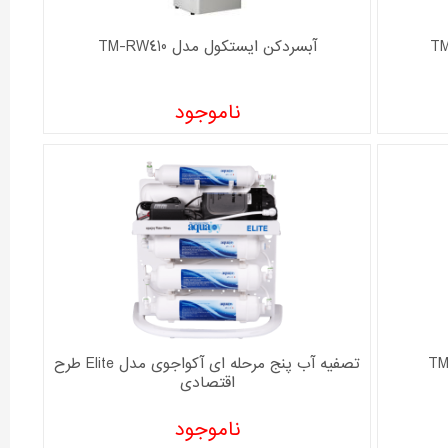
آبسردکن ايستکول مدل TM-RW410
ناموجود
تصفیه آب پنج مرحله ای آکواجوی مدل Elite طرح
اقتصادی
ناموجود