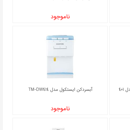
ناموجود
401
آبسردکن ايستکول مدل TM-DW414
ناموجود