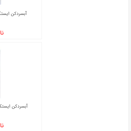
آبسردکن ايستکول م
نا
آبسردکن ايستکول مدل
نا