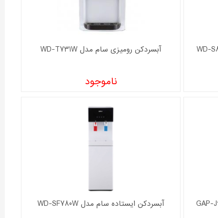
آبسردکن رومیزی سام مدل WD-T731W
ناموجود
آبسردکن ایستاده سام مدل WD-SF780W