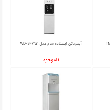
آبسردکن ایستاده سام مدل WD-SF763
ناموجود