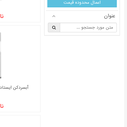
اعمال محدوده قیمت
عنوان
نا
§
آبسردکن ایستاده سا
نا