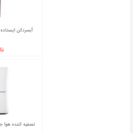
آبسردکن ایستاده سام م
نا
تصفیه کننده هوا جی پلا