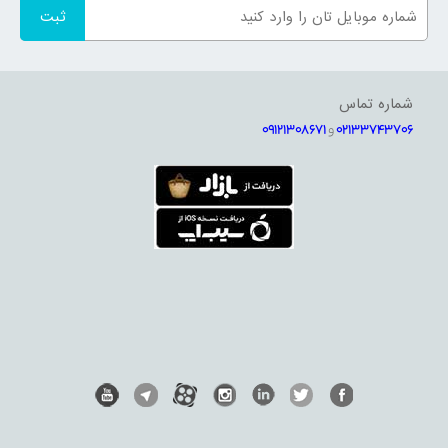
شماره تماس
02133743706
و
09121308671