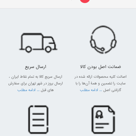
کاملا باریک و ظریف طراحی شده و در کنار یک ساب ووفر قرار دارد، اتصال
این دو دستگاه بی سیم بوده و به دلیل وجود نداشتن سیم های اضافی
موجب به هم ریختگی ظاهری در این سیستم نمی شود. به دلیل دارا بودن
ساب ووفر در این نوع عمق صدا عمیق تر شده و از طرفی موجب ارتقاء
کیفیت آن می شود، شما می توانید ساندبار را در هر جای منزل حتی گوشه
ها نیز جای دهید. انواع برندهای ساندبار از جمله
ساندبار سامسونگ
،
ساندبار
ال جی
،
ساندبار سونی
و ... را می توانید در سایت سل مشاهده کنید و به
قیمت روز انواع پخش کننده چند رسانه ای
مانند قیمت ساندبار،
قیمت
ضمانت اصل بودن کالا
ارسال سریع
سینما خانگی
و ... دسترسی داشته باشید.
امکانات ساندبارها
اصالت کلیه محصولات ارائه شده در
ارسال سریع کالا به تمام نقاط ایران ،
اتصالات و درگاه های مختلف موجود در ساندبار امکان اتصال به سایر
سایت را تضمین و همۀ آن‌ها را با
ارسال بروز در شهر تهران برای سفارش
دستگاه ها را امکان پذیر کرده است. این وسیله کاربردی تنها مختص
گارانتی اصل
... ادامه مطلب
های قبل
... ادامه مطلب
تلویزیون نیست و شما با اتصال به سایر دستگاه ها می توانید تجربه های
فوق العاده ای از تماشای فیلم و شنیدن موسیقی و حتی کتاب های صوتی
و پادکست ها داشته باشید.
درگاه های ورودی و خروجی چون کابل HDMI ، USB امکان اتصال ساندبار
به تلویزیون و سایر دستگاه ها چون گوشی، تبلت، دستگاه های پخش کننده
چون بلو-ری را امکان پذیر میکند. برخی از مدل ها قابلیت «Smart Sync»