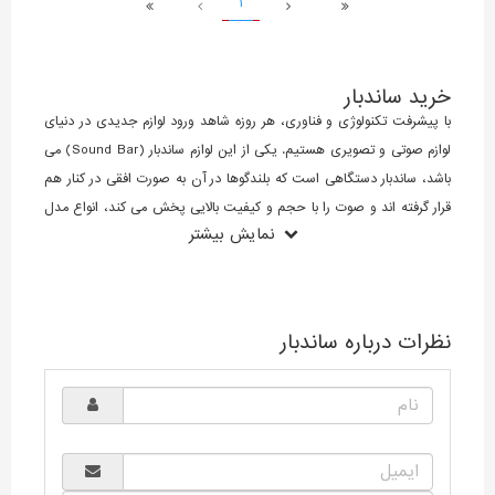
1
خرید ساندبار
با پیشرفت تکنولوژی و فناوری، هر روزه شاهد ورود لوازم جدیدی در دنیای
لوازم صوتی و تصویری هستیم. یکی از این لوازم ساندبار (Sound Bar) می
باشد، ساندبار دستگاهی است که بلندگوها در آن به صورت افقی در کنار هم
قرار گرفته اند و صوت را با حجم و کیفیت بالایی پخش می کند، انواع مدل
نمایش بیشتر
های ساندبار از طراحی باریکی برخوردار هستند از این رو فضای بسیار کمی را
اشغال می کنند. محل قرار گیری این دستگاه ها در جلو و یا پایین تلویزیون
می باشد. امروزه تلویزیون هایی در بازار موجود می باشد که بسیار باریک و
ظریف طراحی شده اند و این مساله باعث شده است که شرکت های سازنده
نظرات درباره ساندبار
بلندگوهای ظریفتری را در آنها به کار ببرند، می توان گفت یکی از تجهیزات
مناسبی که موجب تقویت صدای خروجی تلویزیون می شود ساندبار است در
واقع شما با تهیه و خرید ساندبار مناسب می توانید از یک سیستم صوتی
اختصاصی در خانه بهره مند شوید و یا با استفاده از گوشی خود آهنگ را در
فضای خانه پخش کنید و از آن لذت ببرید. از مزیت های بارز این محصولات