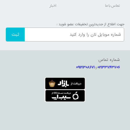
تماس با ما
اخبار
جهت اطلاع از جدیدترین تخفیفات عضو شوید :
شماره تماس
02133743706
و
09121308671