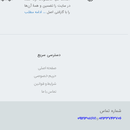
در سایت را تضمین و همۀ آن‌ها
را با گارانتی اصل
... ادامه مطلب
دسترسی سریع
صفحه اصلی
حریم خصوصی
شرایط و قوانین
تماس با ما
شماره تماس
02133743706
و
09121308671