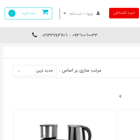
خرید اقساطی
سبد خرید
0
ورود / ثبت نام
09360060033 - 02133743706
مرتب سازی بر اساس :
جدید ترین