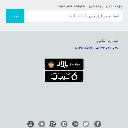
جهت اطلاع از جدیدترین تخفیفات عضو شوید :
شماره تماس
02133743706
و
09121308671