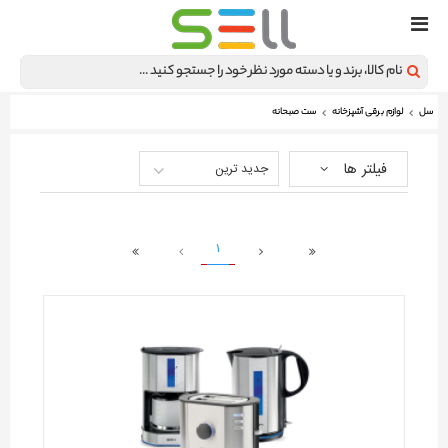
سل
لوازم برقی آشپزخانه
ست صبحانه
فیلتر ها
جدید ترین
1