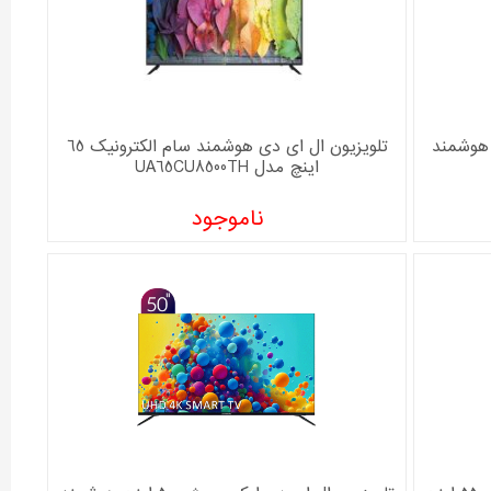
ی تی سی ال 50 اینچ هوشمند
تلویزیون ال ای دی هوشمند سام الکترونیک 65
اینچ مدل UA65CU8500TH
ناموجود