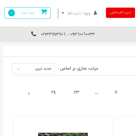
خرید اقساطی
سبد خرید
0
ورود / ثبت نام
09360060033 - 02133743706
مرتب سازی بر اساس :
جدید ترین
24
23
...
7