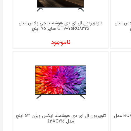
لاس مدل
تلویزیزیون ال ای دی هوشمند جی پلاس مدل
GTV-75RQ832S سایز 75 اینچ
ناموجود
تلویزیون کیو ال ای دی جی پلاس RQ852N مدل
تلویزیون ال ای دی هوشمند ایکس ویژن 43 اینچ
مدل 43XC715