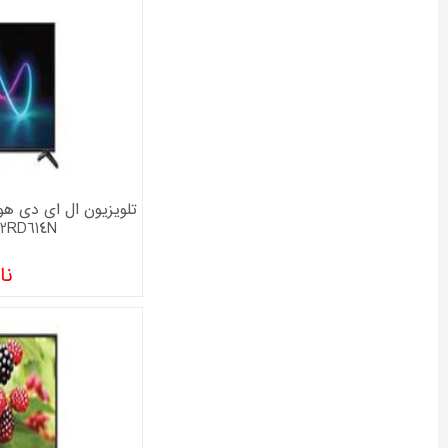
32RD614N سایز 32 ا
نا