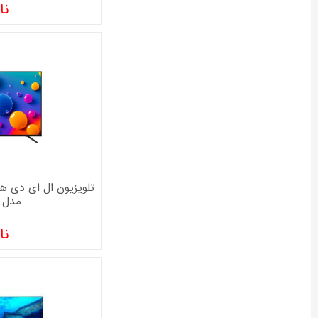
نا
مدل 65XCU655
نا