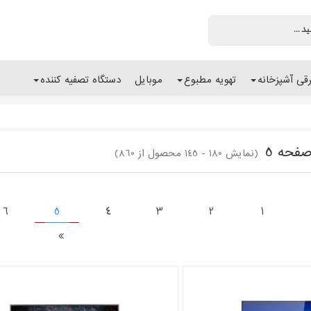
رقی آشپزخانه
تهویه مطبوع
موبایل
دستگاه تصفیه کننده
فحه 5
(نمایش 180 - 145 محصول از 860)
6
5
4
3
2
1