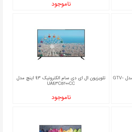
ناموجود
تلویزیون ال ای دی هوشمند جی پلاس مدل GTV-
تلویزیون ال ای دی سام الکترونیک 43 اینچ مدل
UA43C5200CC
ناموجود