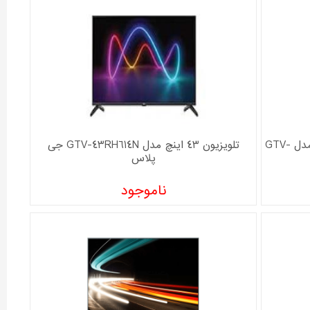
تلویزیون ال ای دی هوشمند جی پلاس مدل GTV-
تلویزیون 43 اینچ مدل GTV-43RH614N جی
پلاس
ناموجود