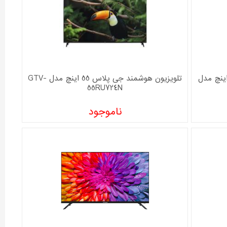
یون ال ای دی سام الکترونیک 32 اینچ مدل
تلویزیون هوشمند جی پلاس 55 اینچ مدل GTV-
55RU724N
ناموجود