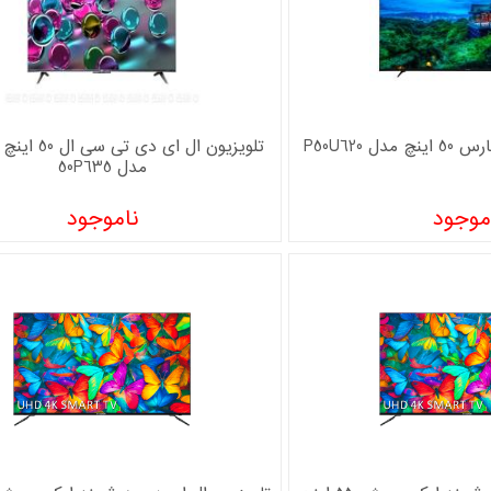
 P50U620
تلویزیون ال ای د
مدل 50P635
موجود
ناموجود