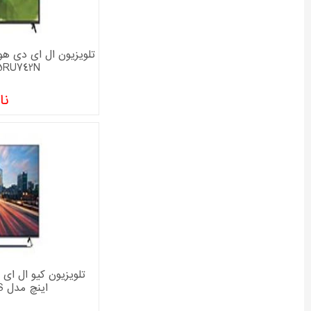
65RU742N سایز 65 ا
نا
اینچ مدل GTV-65RQM922S