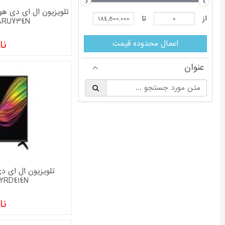
تلویزیون دوو
از
تا
58RU734N سایز 58 ا
تلویزیون سام الکترونیک
تلویزیون نکسار
اعمال محدوده قیمت
نا
تلویزیون هیمالیا
عنوان
§
32RD414N سایز 32 ا
نا