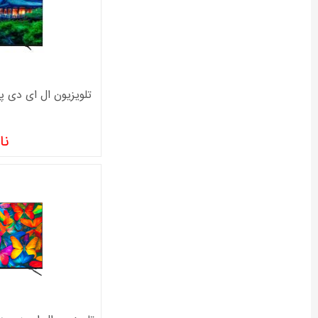
تلویزیون ال ای دی پارس 50 اینچ مدل
نا