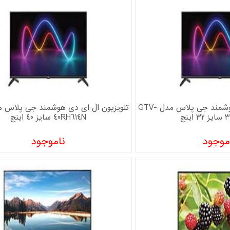
تلویزیون ال ای دی هوشمند جی پلاس مدل GTV-
ینچ
40RH614N سایز 40 اینچ
موجود
ناموجود