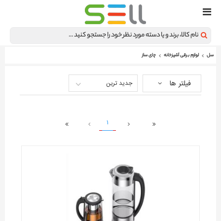
سل
لوازم برقی آشپزخانه
چای ساز
فیلتر ها
جدید ترین
1