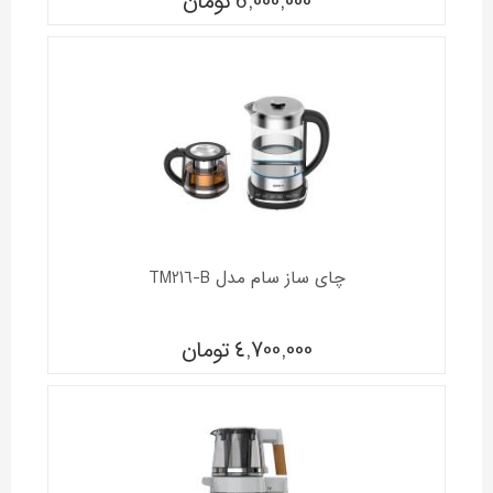
5,000,000
تومان
چای ساز سام مدل TM216-B
4,700,000
تومان