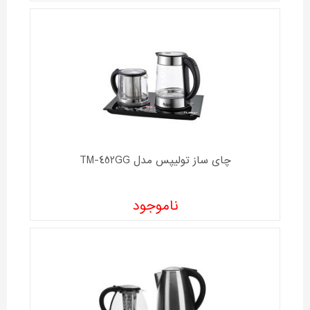
چای ساز تولیپس مدل TM-452GG
ناموجود