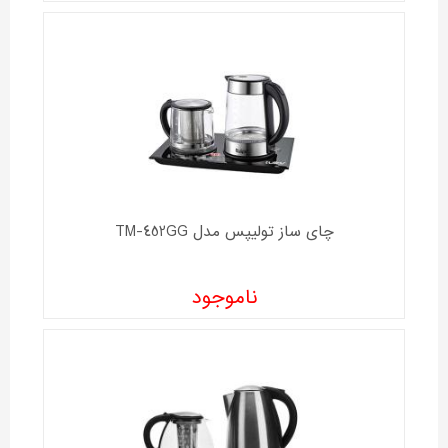
چای ساز تولیپس مدل TM-452GG
ناموجود