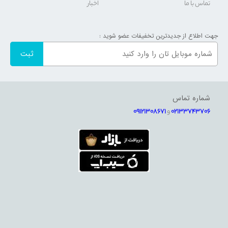
تماس با ما
اخبار
جهت اطلاع از جدیدترین تخفیفات عضو شوید :
شماره تماس
02133743706
و
09121308671