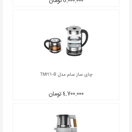
5,000,000
تومان
چای ساز سام مدل TM216-B
4,700,000
تومان