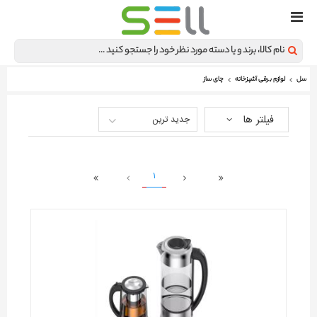
سل
لوازم برقی آشپزخانه
چای ساز
فیلتر ها
جدید ترین
1