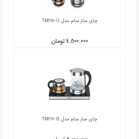
چای ساز سام مدل TM215-G
4,500,000
تومان
چای ساز سام مدل TM217-B