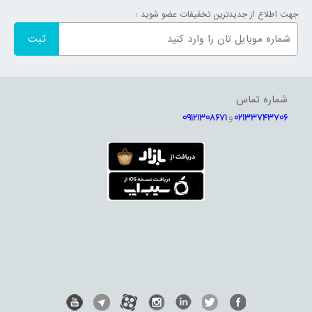
جهت اطلاع از جدیدترین تخفیفات عضو شوید :
شماره تماس
02133743706
و
09121308671