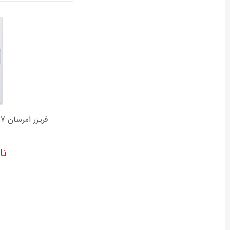
فریزر امرسان 17 فوت مدل HIGHLUX
نا