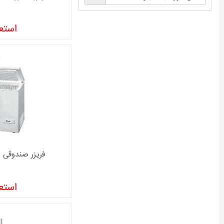
استعل
فریزر صندوقی هیما
استعل