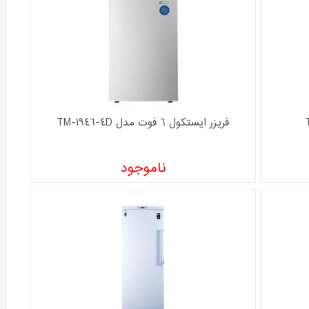
فریزر ايستکول 6 فوت مدل TM-1946-4D
ناموجود