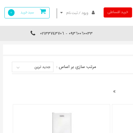
خرید اقساطی
سبد خرید
0
ورود / ثبت نام
09360060033 - 02133743706
مرتب سازی بر اساس :
جدید ترین