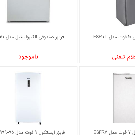
ESF1
فریزر صندوقی الکترواستیل مدل ES250
ام تلفنی
ناموجود
ESFR
فریزر ایستکول 9 فوت مدل TM-999-95