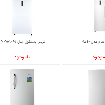
ام مدل RZ40
فریزر ایستکول مدل TM-959-95
موجود
ناموجود