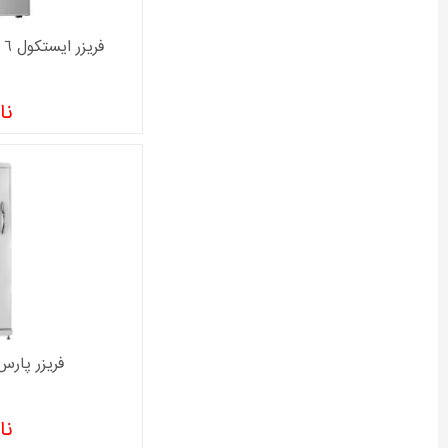
فریزر ايستکول 6 فوت مدل TM-1946-4D
نا
فریزر پارس مدل 
نا