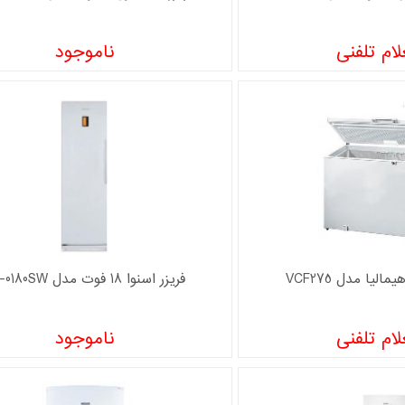
ام تلفنی
ناموجود
لیا مدل VCF275
فریزر اسنوا 18 فوت مدل S5-0180SW
ام تلفنی
ناموجود