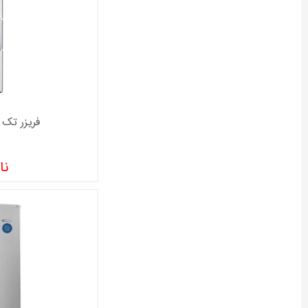
فریزر تک س
نا