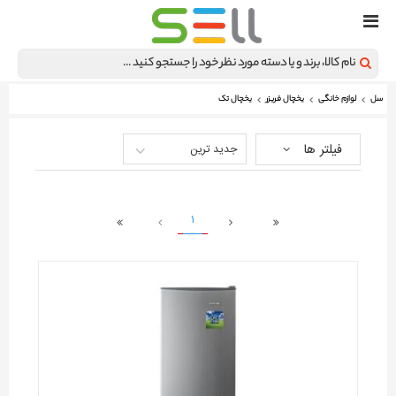
سل
لوازم خانگی
یخچال فریزر
یخچال تک
فیلتر ها
جدید ترین
1