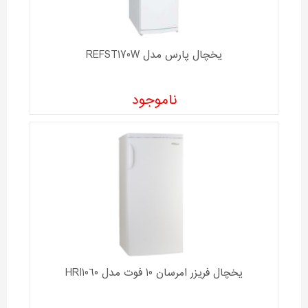
یخچال پارس مدل REFST170W
ناموجود
یخچال فریزر امرسان 10 فوت مدل HRI1060