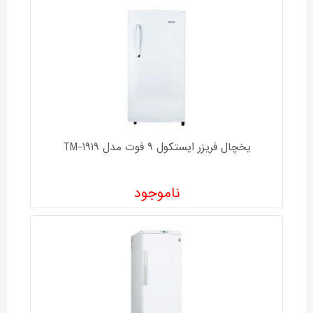
یخچال فریزر ايستکول 9 فوت مدل TM-1919
ناموجود