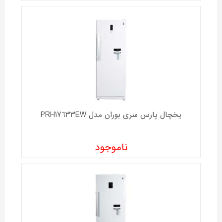
یخچال پارس سری بوران مدل PRH17633EW
ناموجود