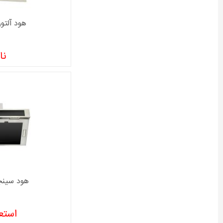
هود آلتون م
نا
هود سینجر م
استعل