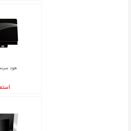
هود سینجر م
استعل