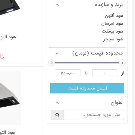
برند و سازنده
هود آلتون
هود امرسان
هود بیمکث
هود آلتون م
هود سینجر
محدوده قیمت (تومان)
نا
از
تا
اعمال محدوده قیمت
عنوان
§
هود آلتون 