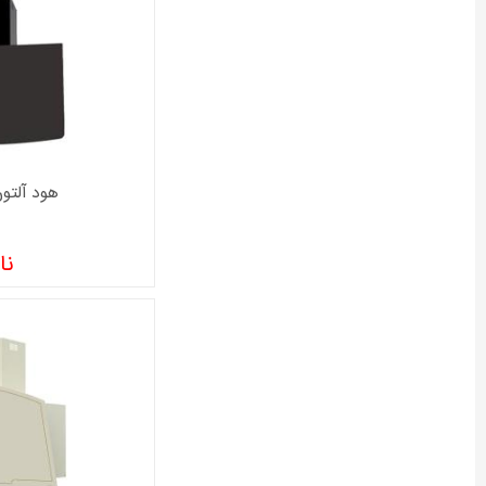
هود آلتون م
نا