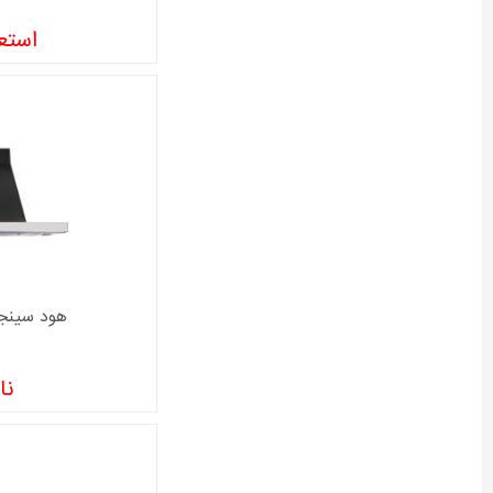
استعل
هود سینجر مدل
نا