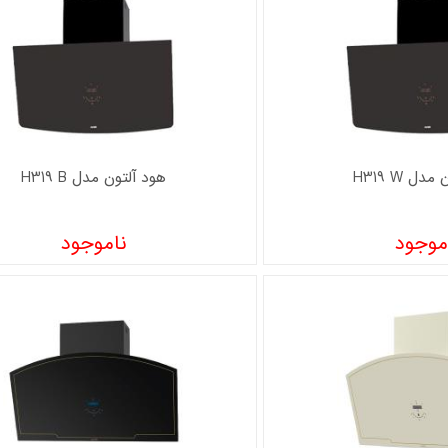
دل H319 W
هود آلتون مدل H319 B
موجود
ناموجود