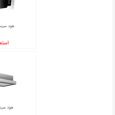
هود سینجر م
استعل
هود سینجر 