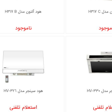
دل H317 C
هود آلتون مدل H317 B
موجود
ناموجود
دل HV-330
هود سینجر مدل HV-326
ام تلفنی
استعلام تلفنی