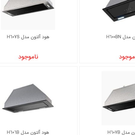
دل H600BN
هود آلتون مدل H607S
موجود
ناموجود
مدل H607B
هود آلتون مدل H606B