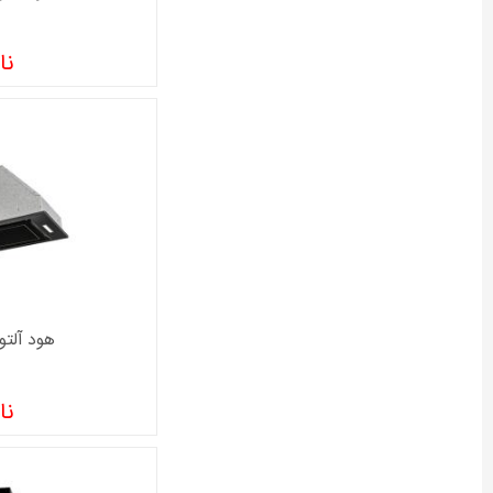
نا
هود آلتون 
نا