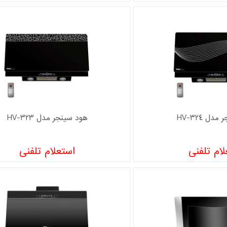
دل HV-324
هود سینجر مدل HV-323
ام تلفنی
استعلام تلفنی