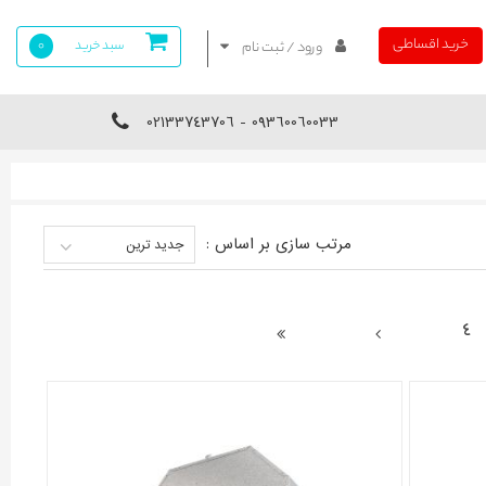
خرید اقساطی
سبد خرید
0
ورود / ثبت نام
09360060033 - 02133743706
مرتب سازی بر اساس :
جدید ترین
4