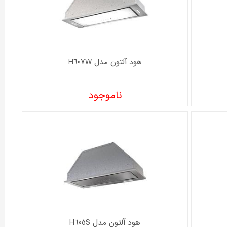
هود آلتون مدل H607W
ناموجود
هود آلتون مدل H605S