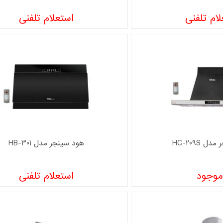
ام تلفنی
استعلام تلفنی
 HC-209S
هود سینجر مدل HB-301
موجود
استعلام تلفنی