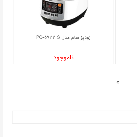
زودپز سام مدل PC-5733 S
ناموجود