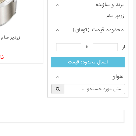
برند و سازنده
زودپز سام
محدوده قیمت (تومان)
زودپز سام مدل  W
از
تا
نا
اعمال محدوده قیمت
عنوان
§