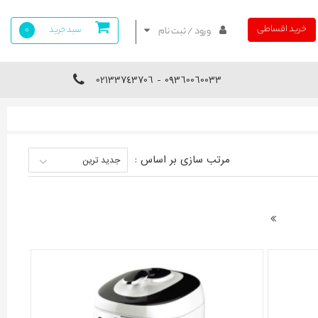
خرید اقساطی
سبد خرید
0
ورود / ثبت نام
09360060033 - 02133743706
مرتب سازی بر اساس :
جدید ترین