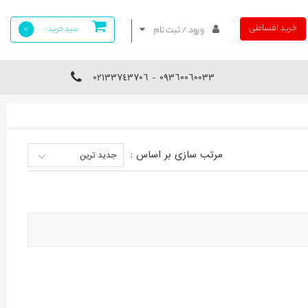
خرید اقساطی
سبد خرید
0
ورود / ثبت نام
09360060033 - 02133743706
مرتب سازی بر اساس :
جدید ترین