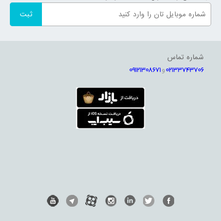
شماره تماس
02133743706
و
09121308671