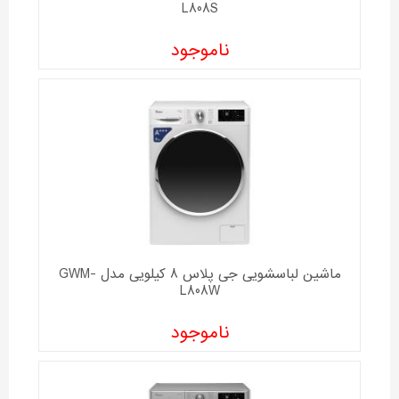
L808S
ناموجود
ماشین لباسشویی جی پلاس 8 کیلویی مدل GWM-
L808W
ناموجود