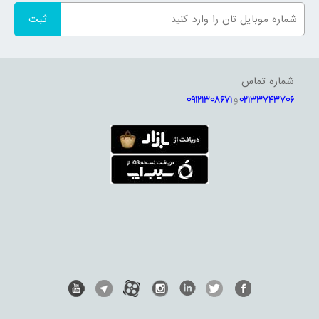
یکی از مهم‌ترین قابلیت‌های ماشین لباسشویی جی پلاس گلدیران قابلیتی به
نام لانژری است که برای جلوگیری از آسیب رساندن به الیاف لباس‌های ظریف
شماره تماس
در حین شستشو در این محصولات گنجانده شده است، اگر تا به امروز نگران
این بودید که لباس‌های ظریف شما در حین شستشو با ماشین لباسشویی
02133743706
و
09121308671
خراب می‌شوند و مجبور بودید که آنها را با دست بشویید یا به خشکشویی
بسپارید دیگر با خرید ماشین لباسشویی جی پلاس این نگرانی را نداشته و به
این دغدغه پایان خواهید داد.
از دیگر قابلیت‌ها و مشخصات ماشین لباسشویی جی پلاس می‌توان به
تکنولوژی ضد چروک، شستشوی بهداشتی در جهت از بین بردن میکروب‌ها،
شستشوی سریع تا 50 درصد کاهش زمان برنامه، برنامه‌های متنوع شستشو
و زمان بندی و ... اشاره کرد. از طرفی مناسب بودن قیمت ماشین لباسشویی
جی پلاس نیز یکی دیگر از امتیازات این محصول در مدل‌های مختلف تلقی
می‌شود.
موتور ماشین لباسشویی جی پلاس
موتور به عنوان قلب تپنده ماشین لباسشویی محسوب می‌شود که تاثیر