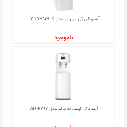
آبسردکن تی سی ال مدل TY-LYR62B-C
ناموجود
آبسردکن ایستاده سام مدل WD-P767