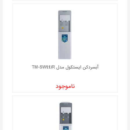
آبسردکن ايستکول مدل TM-SW441R
ناموجود