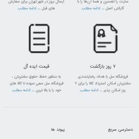
گرم و سرد توانایی تولید آب ولرم را برای تهیه قهوه، نسکافه و ... را نیز دارند.
سایت را تضمین و همۀ آن‌ها را با
ارسال بروز در شهر تهران برای سفارش
گارانتی اصل
... ادامه مطلب
های قبل
... ادامه مطلب
آبسردکن فیلتر دار
برخی از مدل‌های آبسردکن رومیزی و ایستاده مجهز به تعدادی فیلتر بوده و
دارای سیستم تصفیه هستندکه آب را قبل از ورود به مخزن تصفیه می‌کنند
و آبی کاملا بهداشتی را جهت شرب تامین می‌کنند. البته قیمت آبسردکن فیلتر
دار نسبت به مدل‌های ساده بالاتر است ولی از طرفی کیفیت آب خروجی نیز
بهتر بوده و گزینه‌ای مناسب برای استفاده در مناطقی است که آب شرب
سالمی ندارند و یا افرادی که دارای بیماری‌های خاص و حساس هستند.
7 روز بازگشت
قیمت ایده آل
فروشگاه سل با هدف رضایتمندی
به منظور حفظ حقوق مشتریان ،
مشتریان امکان استرداد کالا را برای 7
فروشگاه سل سعی نموده تا کالا های
روز امکان پذیر
... ادامه مطلب
خود را با بالا ترین
... ادامه مطلب
دسترسی سریع
پیوند ها