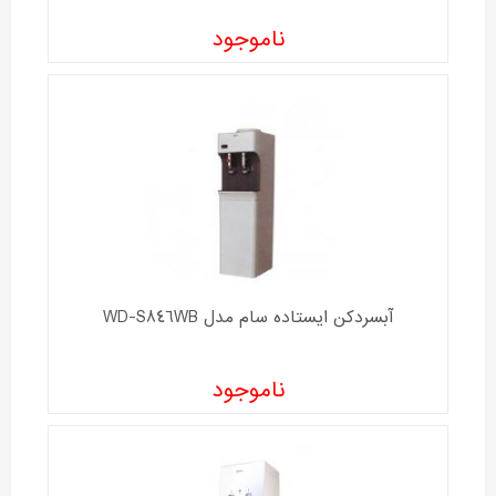
ناموجود
آبسردکن ایستاده سام مدل WD-S846WB
ناموجود