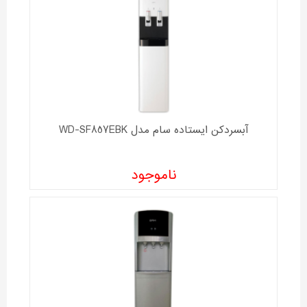
آبسردکن ایستاده سام مدل WD-SF857EBK
ناموجود