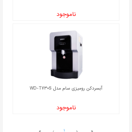
ناموجود
آبسردکن رومیزی سام مدل WD-T730S
ناموجود
1