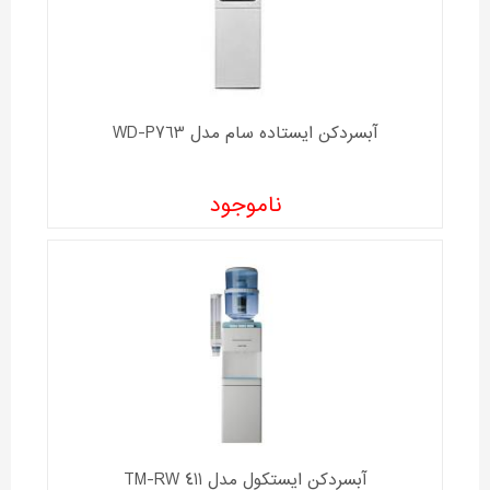
آبسردکن ایستاده سام مدل WD-P763
ناموجود
آبسردکن ايستکول مدل TM-RW 411