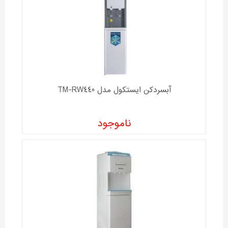
آبسردکن ايستکول مدل TM-RW440
ناموجود