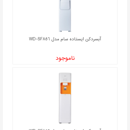
آبسردکن ایستاده سام مدل WD-SF856
ناموجود