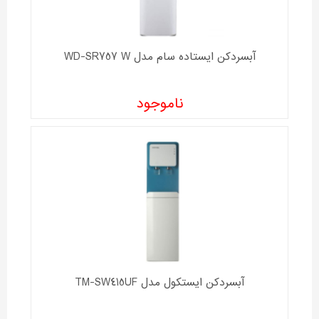
آبسردکن ایستاده سام مدل WD-SR757 W
ناموجود
آبسردکن ايستکول مدل TM-SW415UF