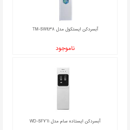
آبسردکن ايستکول مدل TM-SW438
ناموجود
آبسردکن ایستاده سام مدل WD-SF761