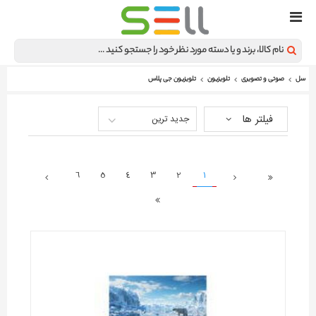
سل
صوتی و تصویری
تلویزیون
تلویزیون جی پلاس
فیلتر ها
جدید ترین
6
5
4
3
2
1