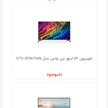
تلویزیون 43 اینچ جی پلاس مدل GTV-43SH618N
ناموجود