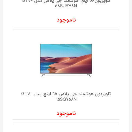
تلویزیون58 اینچ هوشمند جی پلاس مدل GTV-
58SU738N
ناموجود
تلویزیون هوشمند جی پلاس 65 اینچ مدل GTV-
65SQ758N
ناموجود