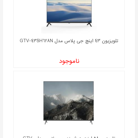
تلویزیون 43 اینچ جی پلاس مدل GTV-43SH628N
ناموجود