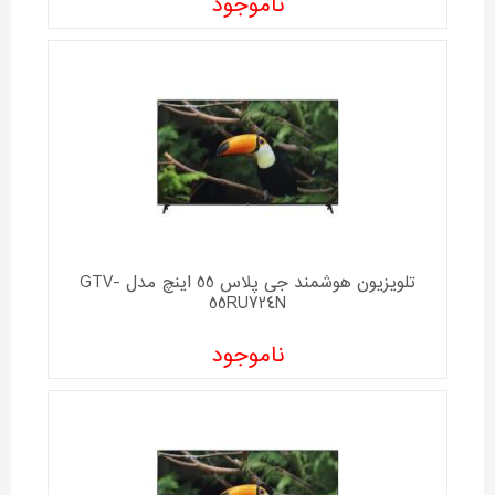
ناموجود
تلویزیون هوشمند جی پلاس 55 اینچ مدل GTV-
55RU724N
ناموجود