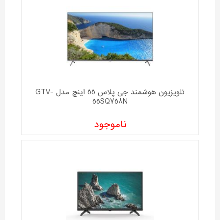
تلویزیون هوشمند جی پلاس 55 اینچ مدل GTV-
55SQ758N
ناموجود