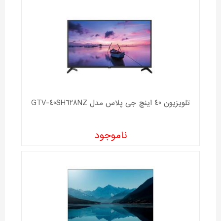
تلویزیون 40 اینچ جی پلاس مدل GTV-40SH628NZ
ناموجود