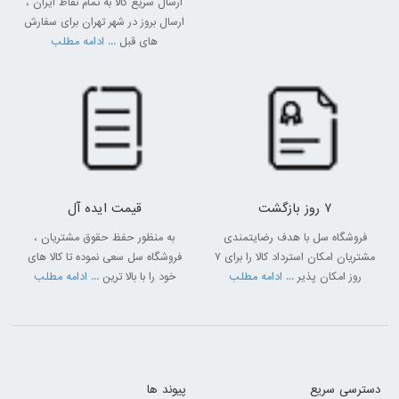
ارسال سریع کالا به تمام نقاط ایران ،
صدا و سیما را روی تلویزیون خود دریافت کنید و دیگر نیازی به خرید
ارسال بروز در شهر تهران برای سفارش
دستگاه دیجیتال و صرف هزینه اضافی نیست.
های قبل
... ادامه مطلب
7 روز بازگشت
قیمت ایده آل
فروشگاه سل با هدف رضایتمندی
به منظور حفظ حقوق مشتریان ،
مشتریان امکان استرداد کالا را برای 7
فروشگاه سل سعی نموده تا کالا های
روز امکان پذیر
... ادامه مطلب
خود را با بالا ترین
... ادامه مطلب
قیمت تلویزیون جی پلاس در بازار
قیمت تلویزیون جی پلاس نسبت به محصولات مشابه برندهای خارجی برای
مشتریان مقرون به صرفه‌تر است و همین موضوع سبب شده تا زودتر از
دسترسی سریع
پیوند ها