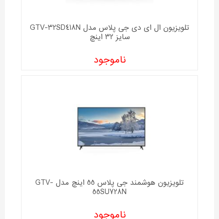
تلویزیون ال ای دی جی پلاس مدل GTV-32SD418N
سایز 32 اینچ
ناموجود
تلویزیون هوشمند جی پلاس 55 اینچ مدل GTV-
55SU728N
ناموجود