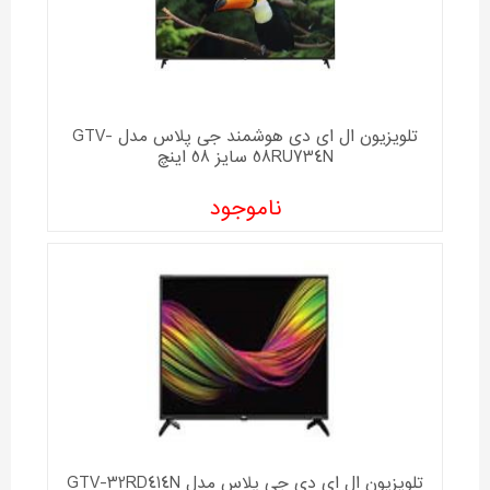
تلویزیون ال ای دی هوشمند جی پلاس مدل GTV-
58RU734N سایز 58 اینچ
ناموجود
تلویزیون ال ای دی جی پلاس مدل GTV-32RD414N