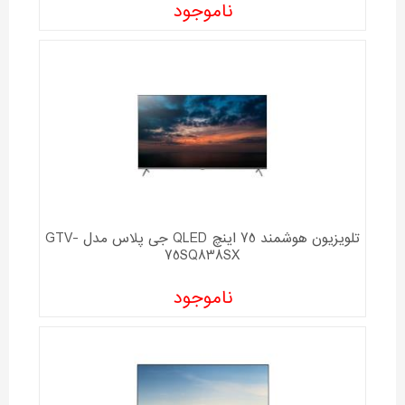
ناموجود
تلویزیون هوشمند 75 اینچ QLED جی پلاس مدل GTV-
75SQ838SX
ناموجود