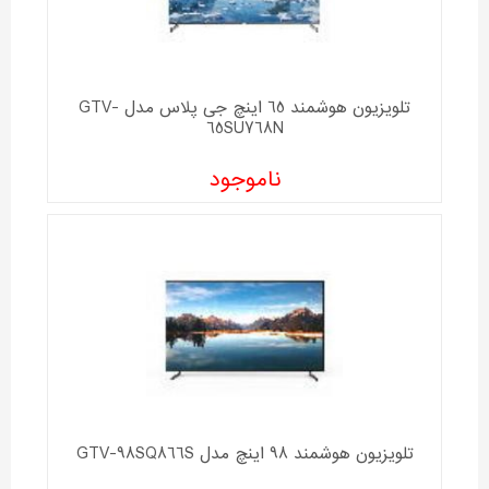
تلویزیون هوشمند 65 اینچ جی پلاس مدل GTV-
65SU768N
ناموجود
تلویزیون هوشمند 98 اینچ مدل GTV-98SQ866S