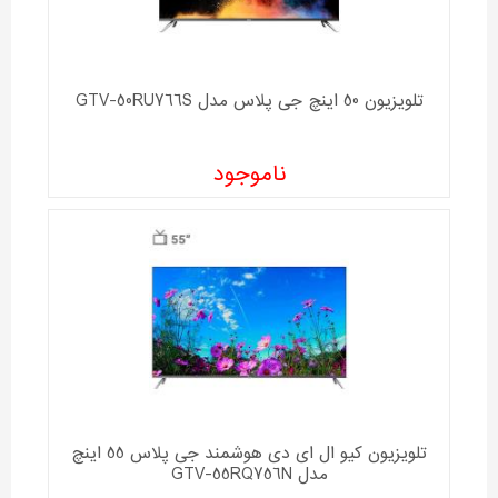
تلویزیون 50 اینچ جی پلاس مدل GTV-50RU766S
ناموجود
تلویزیون کیو ال ای دی هوشمند جی پلاس 55 اینچ
مدل GTV-55RQ756N