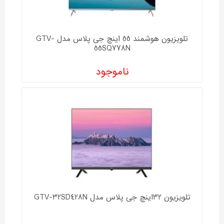
تلویزیون هوشمند 55 اینچ جی پلاس مدل GTV-
55SQ778N
ناموجود
تلویزیون 32اینچ جی پلاس مدل GTV-32SD428N