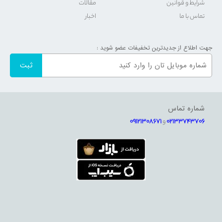
شرایط و قوانین
مقالات
تماس با ما
اخبار
جهت اطلاع از جدیدترین تخفیفات عضو شوید :
شماره تماس
02133743706
و
09121308671