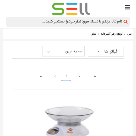
سل
لوازم برقی آشپزخانه
ترازو
فیلتر ها
جدید ترین
1