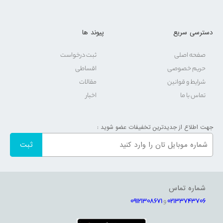
دسترسی سریع
پیوند ها
صفحه اصلی
ثبت درخواست
حریم خصوصی
اقساطی
شرایط و قوانین
مقالات
تماس با ما
اخبار
جهت اطلاع از جدیدترین تخفیفات عضو شوید :
شماره تماس
02133743706
و
09121308671