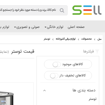
صفحه اصلی
لوازم خانگی
صوتی و تصویری
لوازم ب
محصولات
لوازم برقی آشپزخانه
توستر
سل
قیمت توستر
فیلترها
(نمایش 3 - 1 محصول
کالاهای موجود
کالاهای تخفیف دار
دسته بندی ها
توستر