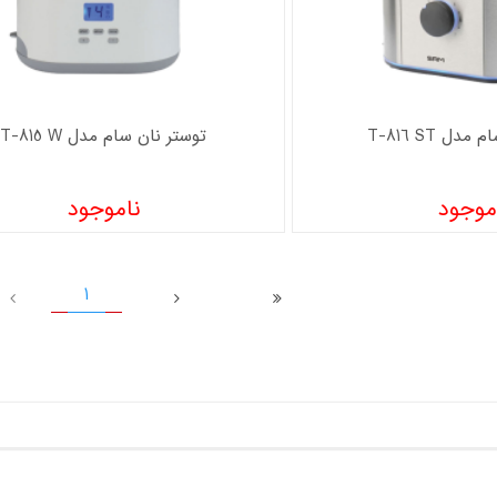
ل T-816 ST
توستر نان سام مدل T-815 W
موجود
ناموجود
1