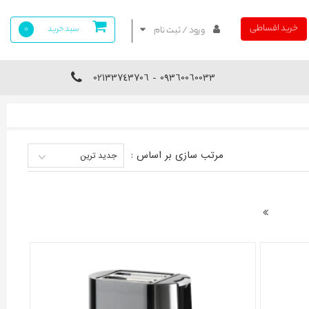
خرید اقساطی
سبد خرید
0
ورود / ثبت نام
09360060033 - 02133743706
مرتب سازی بر اساس :
جدید ترین