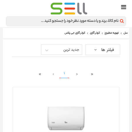
سل
تهویه مطبوع
کولر گازی
کولر گازی جی پلاس
فیلتر ها
جدید ترین
1