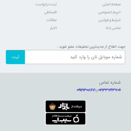
صفحه اصلی
ثبت درخواست
حریم خصوصی
اقساطی
شرایط و قوانین
مقالات
تماس با ما
اخبار
جهت اطلاع از جدیدترین تخفیفات عضو شوید :
شماره تماس
02133743706
و
09121308671