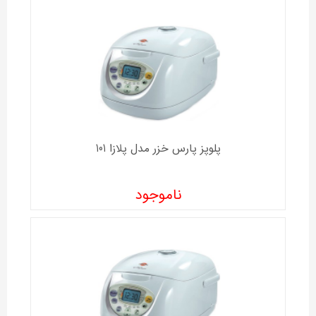
پلوپز پارس خزر مدل پلازا 101
ناموجود