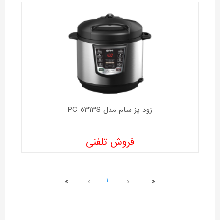
زود پز سام مدل PC-5313S
فروش تلفنی
1