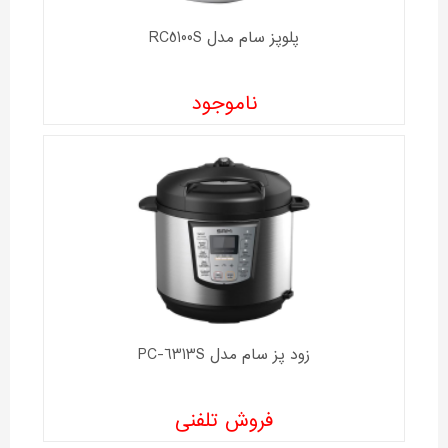
پلوپز سام مدل RC5100S
ناموجود
زود پز سام مدل PC-6313S
فروش تلفنی