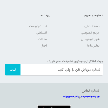
دسترسی سریع
پیوند ها
صفحه اصلی
ثبت درخواست
حریم خصوصی
اقساطی
شرایط و قوانین
مقالات
تماس با ما
اخبار
جهت اطلاع از جدیدترین تخفیفات عضو شوید :
شماره تماس
02133743706
و
09121308671