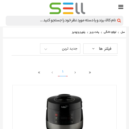
سل
لوازم خانگی
پخت و پز
پلوپز و زودپز
فیلتر ها
جدید ترین
1