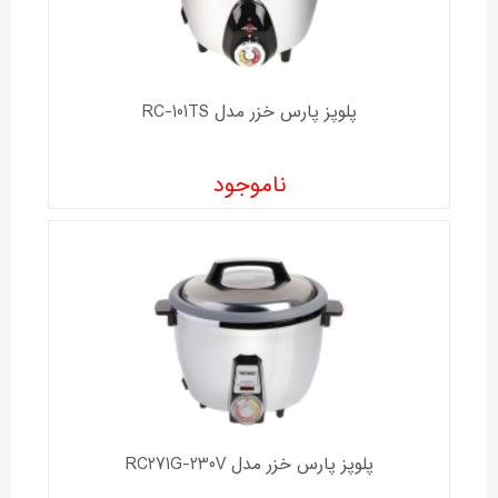
پلوپز پارس خزر مدل RC-101TS
ناموجود
پلوپز پارس خزر مدل RC271G-230V