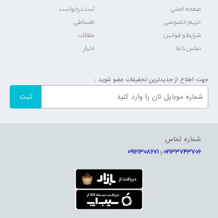
صفحه اصلی
ثبت درخواست
حریم خصوصی
اقساطی
شرایط و قوانین
مقالات
تماس با ما
اخبار
جهت اطلاع از جدیدترین تخفیفات عضو شوید :
شماره تماس
02133743706
و
09121308671