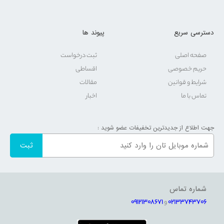
به طور کلی اگر کیفیت ساخت بالا برای شما در الویت قرار دارد خرید لوازم
خانگی بوش انتخابی بسیار مناسب برای شما محسوب می‌شود.
دسترسی سریع
پیوند ها
صفحه اصلی
ثبت درخواست
حریم خصوصی
اقساطی
شرایط و قوانین
مقالات
تماس با ما
اخبار
جهت اطلاع از جدیدترین تخفیفات عضو شوید :
قیمت لوازم خانگی برند بوش در فروشگاه سل
قیمت لوازم خانگی بوش نسبت به سایر برندها معمولا بالا است ولی باید
شماره تماس
بگوییم از نظر کیفیت ساخت و کارکرد نیز از محصولات مشابه برندهای دیگر
02133743706
و
09121308671
بهتر عمل می‌کنند. عوامل متعددی نظیر نوع مدل، میزان فناوری‌های به کار
رفته در ساخت، مشخصات فنی و سایر ویژگی‌ها بر قیمت لوازم خاگی بوش