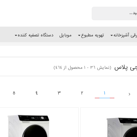
رقی آشپزخانه
تهویه مطبوع
موبایل
دستگاه تصفیه کننده
ی پلاس
(نمایش 36 - 1 محصول از 464)
5
4
3
2
1