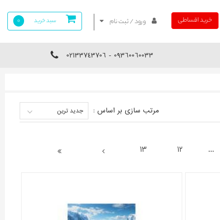
خرید اقساطی
سبد خرید
0
ورود / ثبت نام
09360060033 - 02133743706
مرتب سازی بر اساس :
جدید ترین
13
12
...