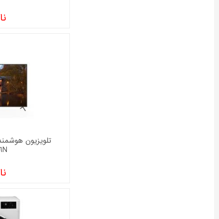
نا
6N
نا