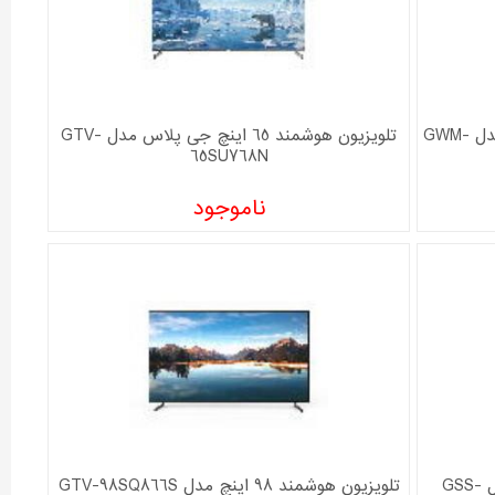
ماشین لباسشویی 9 کیلویی جی پلاس مدل GWM-
تلویزیون هوشمند 65 اینچ جی پلاس مدل GTV-
65SU768N
ناموجود
یخچال و فریزر 32 فوت جی پلاس مدل GSS-
تلویزیون هوشمند 98 اینچ مدل GTV-98SQ866S