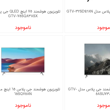
تلویزیون هوشمند 
GTV-75SQ838SX
موجود
ناموجود
تلویزیون58 اینچ هوشمند جی پلاس مدل GTV-
65SQ758N
58SU73
موجود
ناموجود