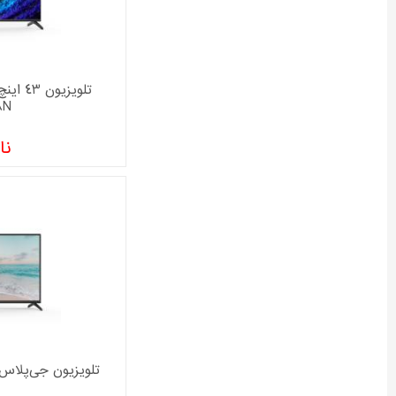
8N
نا
تلویزیون جی‌پلاس 40 اینچ مدل SH418N