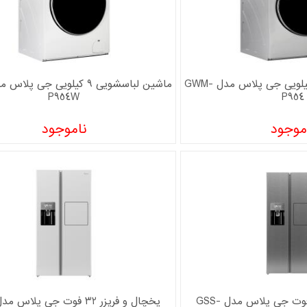
ماشین لباسشویی 9 کیلویی جی پلاس مدل GWM-
P954W
P954
موجود
ناموجود
یخچال و فریزر 32 فوت جی پلاس مدل GSS-