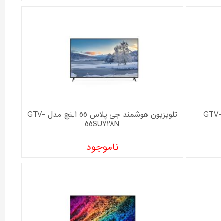
لویزیون ال ای دی جی پلاس مدل GTV-
تلویزیون هوشمند جی پلاس 55 اینچ مدل GTV-
55SU728N
ناموجود