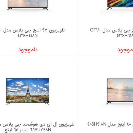
تلویزیون 43 اینچ جی پلاس مدل GTV-
تلویزی
43SH418N
43SH61
موجود
ناموجود
40
65SU748N سایز 65 اینج