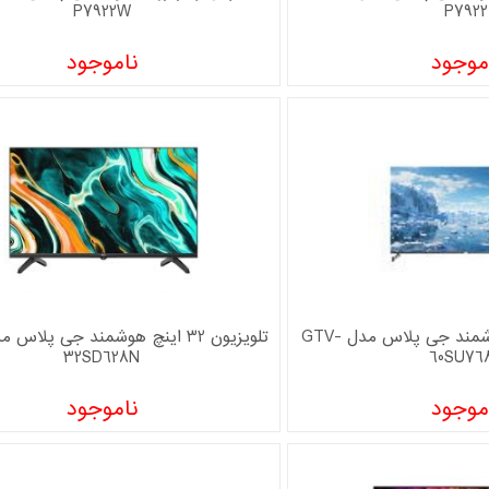
P7922W
P7922
موجود
ناموجود
تلویزیون 60 اینچ هوشمند جی پلاس مدل GTV-
32SD628N
60SU76
موجود
ناموجود