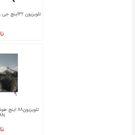
تلویزیون 32اینچ جی پلاس مدل GTV-32SD428N
نا
8N
نا