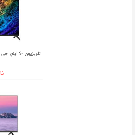
تلویزیون 40 اینچ جی پلاس مدل GTV-40SH428N
نا