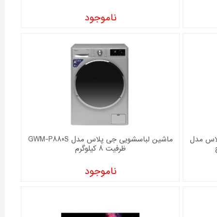
ناموجود
لاس مدل
ماشین لباسشویی جی پلاس مدل GWM-P880S
ظرفیت 8 کیلوگرم
ناموجود