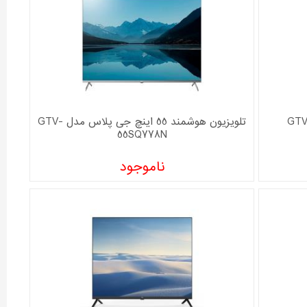
ن 40 اینچ جی پلاس مدل GTV-
تلویزیون هوشمند 55 اینچ جی پلاس مدل GTV-
55SQ778N
ناموجود