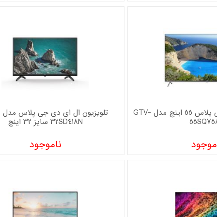
تلویزیون هوشمند جی پلاس 55 اینچ مدل GTV-
ت
55SQ75
32SD418N سایز 32 اینچ
موجود
ناموجود