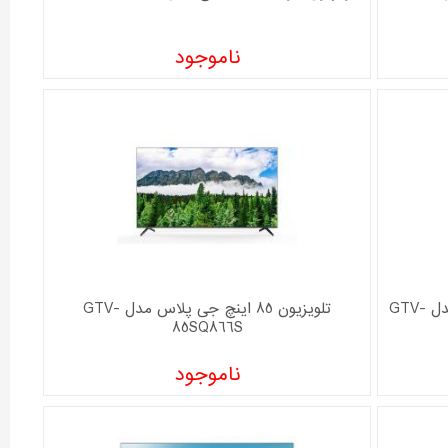
ناموجود
تلویزیون 32 اینچ هوشمند جی پلاس مدل GTV-
تلویزیون 85 اینچ جی پلاس مدل GTV-
85SQ866S
ناموجود