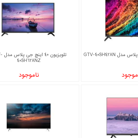
تلویزیو
40SH628NZ
موجود
ناموجود