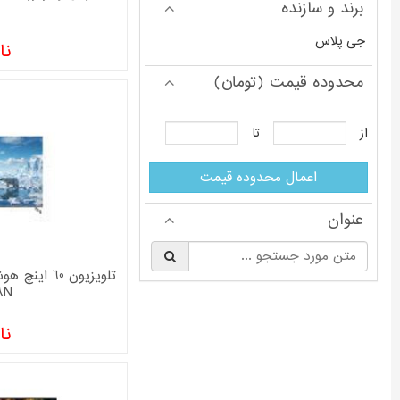
برند و سازنده
جی پلاس
نا
محدوده قیمت (تومان)
از
تا
اعمال محدوده قیمت
عنوان
§
8N
نا