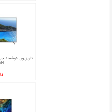
8N
نا