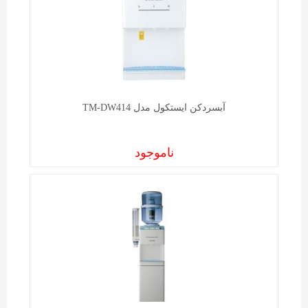
آبسردکن ايستکول مدل TM-DW414
ناموجود