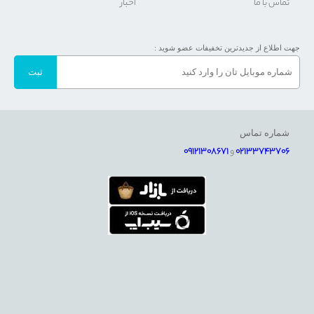
تماس با ما
اخبار
جهت اطلاع از جدیدترین تخفیفات عضو شوید :
شماره تماس
02133743706
و
09121308671