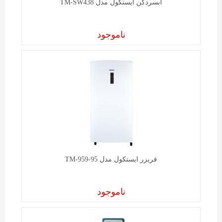
آبسردکن ايستکول مدل TM-SW438
ناموجود
فریزر ایستکول مدل TM-959-95
ناموجود