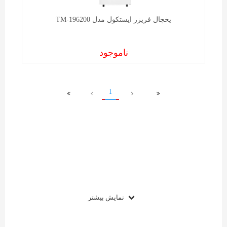
یخچال فریزر ايستکول مدل TM-196200
ناموجود
1
نمایش بیشتر