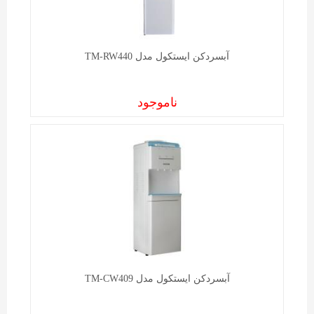
آبسردکن ايستکول مدل TM-RW440
ناموجود
آبسردکن ايستکول مدل TM-CW409