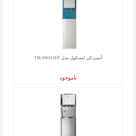
آبسردکن ايستکول مدل TM-SW415UF
ناموجود