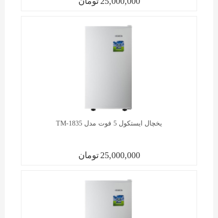
25,000,000
تومان
یخچال ايستکول 5 فوت مدل TM-1835
25,000,000
تومان