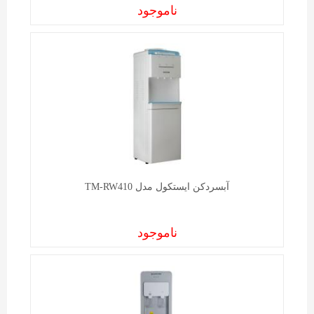
ناموجود
آبسردکن ايستکول مدل TM-RW410
ناموجود