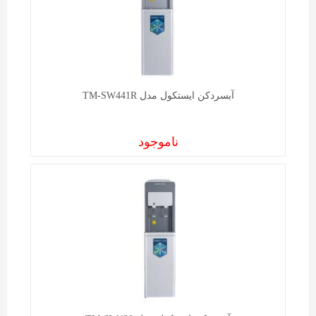
آبسردکن ايستکول مدل TM-SW441R
ناموجود