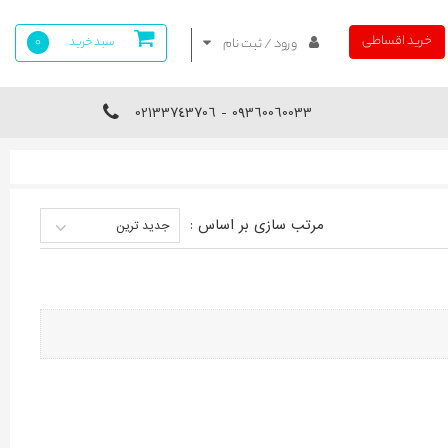
خرید اقساطی
سبد خرید
0
ورود / ثبت نام
09360060033 - 02133743706
مرتب سازی بر اساس :
جدید ترین