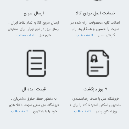
ضمانت اصل بودن کالا
ارسال سریع
اصالت کلیه محصولات ارائه شده در
ارسال سریع کالا به تمام نقاط ایران ،
سایت را تضمین و همۀ آن‌ها را با
ارسال بروز در شهر تهران برای سفارش
گارانتی اصل
... ادامه مطلب
های قبل
... ادامه مطلب
کیفیت محصولات سامسونگ
برند معتبر سامسونگ از اوایل سال 1990 با شعار "اول کیفیت" به طراحی و
7 روز بازگشت
قیمت ایده آل
ساخت انواع محصولات خود پرداخت و تا به امروز توانسته است به این شعار
جامعه عمل بپوشاند چرا که کیفیت محصولات سامسونگ بالاست و نشان
فروشگاه سل با هدف رضایتمندی
به منظور حفظ حقوق مشتریان ،
دهنده تمام و کمال شعار این شرکت بزرگ هستند. شرکت سامسونگ با تولید
مشتریان امکان استرداد کالا را برای 7
فروشگاه سل سعی نموده تا کالا های
محصولات با کیفیت به دنیا نشان داد که مهم‌ترین ارزش یک برند اعتماد
روز امکان پذیر
... ادامه مطلب
خود را با بالا ترین
... ادامه مطلب
داشتن مشتریانش به آن است به همین دلیل همواره سعی در تولید
محصولاتی قابل اعتماد داشته و دارد تا در بین مخاطبین‌ همیشه محبوب و