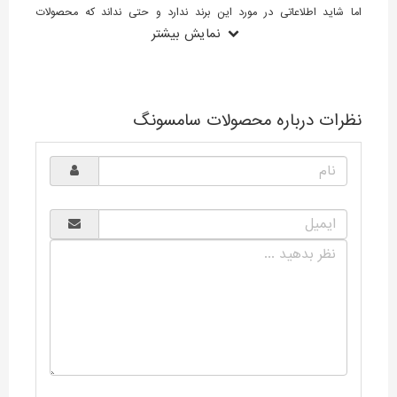
اما شاید اطلاعاتی در مورد این برند ندارد و حتی نداند که محصولات
نمایش بیشتر
سامسونگ ساخت کجاست، ما در ادامه توضیح مختصری درباره تاریخچه
شرکت سامسونگ و اینکه محصولات سامسونگ ساخت کدام کشور است را
شرح داده‌ایم. شرکت سامسونگ توسط آقای لی بیونگ چول کار، در سال
1938 به عنوان یک شرکت بازرگانی کار خود را آغاز کرد. در اوایل تعداد
نظرات درباره محصولات سامسونگ
کارمندان شرکت سامسونگ تنها 40 نفر بود و کار اصلی خود را با توزیع مواد
غذایی چون ماهی خشک و سبزیجات به شهرهای مختلف شروع کرد.
سامسونگ به سرعت رشد کرد و در سال 1969 چند بخش الکترونیکی چون
بخش مخابرات و نیمه هادی، سامسونگ کورنینگ، سامسونگ الکترومکانیک
و بخش ساخت دستگاه‌های الکترونیکی سامسونگ را تاسیس و راه‌اندازی
کرد، در واقع دهه 1960 دهه ورود این برند به عرصه صنعت الکترونیک تلقی
می‌شود. در این دوران سامسونگ انواع لوازم خانگی را طراحی و تولید کرد و
در بین سال‌های 1972 و 1979 فروش ماشین لباسشویی سامسونگ آغاز شد،
این برند به سرعت رشد کرد و محصولات دیگری چون تلویزیون سیاه و
سفید، مایکرویو، تلویزیون رنگی و یخچال را نیز به سبد تولیدات خود افزوده
کرد. از دیگر تولیدات این برند در این سال‌ها انواع سیستم‌های تهویه بود.