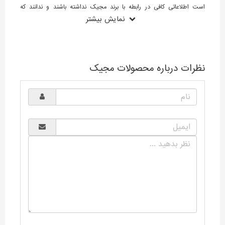
است اطلاعاتی کافی در رابطه با برند مجیک نداشته باشند و ندانند که
نمایش بیشتر
محصولات مجیک ساخت کجاست.
شرکت مجیک (Magic) در سال 1981 میلادی در کشور کره جنوبی راه‌اندازی
شد و از سال 1985 محصولات خود را وارد بازار کره جنوبی کرد این شرکت در
فاصله زمانی کمی موفق شد مقام اولین تولید کننده اجاق گاز در کشور کره را
نظرات درباره محصولات مجیک
به خود اختصاص دهد. کمپانی مجیک پس از مدتی تولید ماشین ظرفشویی
را نیز به تولیدات خود افزود، به دلیل کیفیت و طراحی ساخت خوبی که
ماشین ظرفشویی‌های مجیک داشتند این شرکت در سال‌های پیاپی 2003 تا
2007 توانست رتبه برتر تولید ماشین ظرفشویی را در کره کسب کند. جالب
است بدانید که شرکت مجیک در سال 2010 موفق شد تأییدیه فرآیند مواد
زیان‌آور را از سازمان IECQ کسب کند که این تاییدیه، کلیه محصولات برقی
و تصفیه کننده‌های برند مجیک را شامل می‌شود.