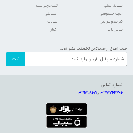
صفحه اصلی
ثبت درخواست
حریم خصوصی
اقساطی
شرایط و قوانین
مقالات
تماس با ما
اخبار
جهت اطلاع از جدیدترین تخفیفات عضو شوید :
شماره تماس
02133743706
و
09121308671