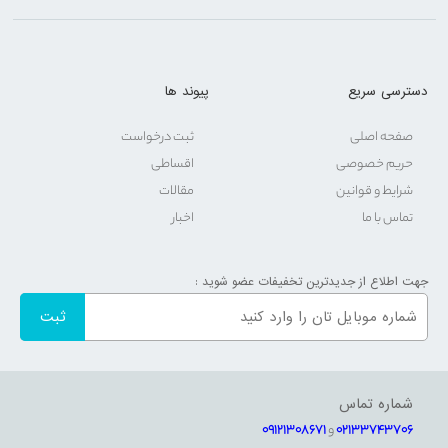
دسترسی سریع
پیوند ها
صفحه اصلی
ثبت درخواست
حریم خصوصی
اقساطی
شرایط و قوانین
مقالات
تماس با ما
اخبار
جهت اطلاع از جدیدترین تخفیفات عضو شوید :
شماره تماس
02133743706
و
09121308671