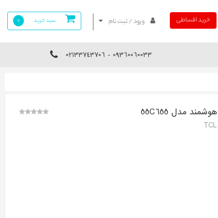
خرید اقساطی
سبد خرید
0
ورود / ثبت نام
09360060033 - 02133743706
TCL