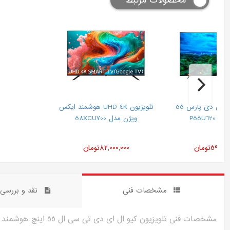
محصولات مرتبط
تلویزیون ال ای دی پارس 55
تلویزیون UHD 4K هوشمند ایکس
 P55U620
ویژن مدل 58XCU700
59,000
تومان
82,000,000
تومان
مشخصات فنی
نقد و بررس
مشخصات فنی تلویزیون کیو ال ای دی تی سی ال 55 اینچ هوشمند مدل 55C655