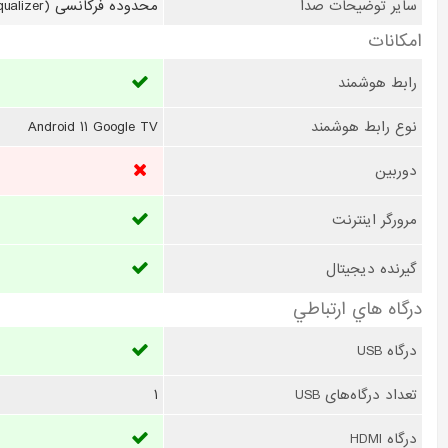
سایر توضیحات صدا
محدوده فرکانسی (Equalizer)/تاخیر صوتی/صدای استریو دالبی/سیستم صدای فراگیر/
امکانات
رابط هوشمند
نوع رابط هوشمند
Android 11 Google TV
دوربین
مرورگر اینترنت
گیرنده دیجیتال
درگاه هاي ارتباطي
درگاه USB
تعداد درگاه‌های USB
1
درگاه HDMI