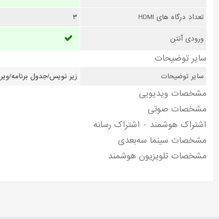
تعداد درگاه های HDMI
3
ورودی آنتن
سایر توضیحات
سایر توضیحات
زیر نویس/جدول برنامه/ویرایش کانال‌ها/USB جهت اتصال موس و کیبورد/خروجی هدف
مشخصات ویدیویی
مشخصات صوتی
اشتراک هوشمند - اشتراک رسانه
مشخصات سینما سه‌بعدی
مشخصات تلویزیون هوشمند