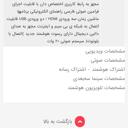
مجهز به رابط کاربری اختصاص دان با قابليت اجرای
فرامين صوتی فارسی راهنمای الکترونيکی برنامهها
ماشين زمان-سه ورودی HDMI / دو ورودی USB قابليت
اتصال به شبکه ی بی سيم و اینترنت مجهز به صدای
دالبی دیجيتال دارای ریموت هوشمند جدید )اتصال با
بلوتوث( سيستم صوتی 20 وات
مشخصات ویدیویی
مشخصات صوتی
اشتراک هوشمند - اشتراک رسانه
مشخصات سینما سه‌بعدی
مشخصات تلویزیون هوشمند
بازگشت به بالا