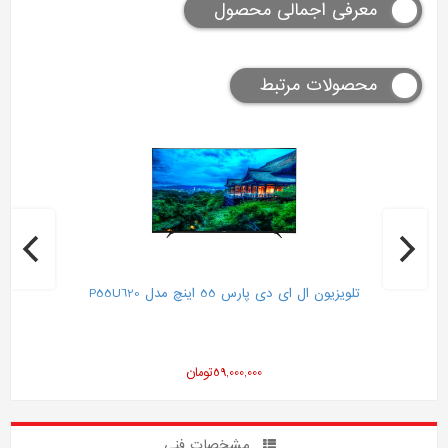
معرفی اجمالی محصول
محصولات مرتبط
تلویزیون ال ای دی پارس 55 اینچ مدل P55U620
59,000,000
تومان
مشخصات فنی