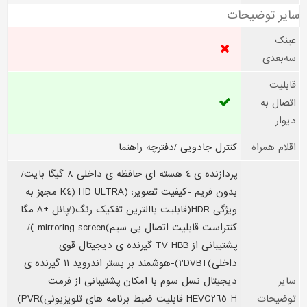
سایر توضیحات
عینک
سه‌بعدی
قابلیت
اتصال به
دیوار
اقلام همراه
کنترل جادویی /دفترچه راهنما
پردازنده ی 4 هسته ای حافظه ی داخلی 8 گيگا بایت/
بدون فریم -کيفيت تصویر: (HD ULTRA (K4 مجهز به
ویژگی HDR(قابليت باالترین تفکيک رنگ(/پانل +A مگا
کنتراست قابليت اتصال بی سيم)mirroring screen )/
پشتيبانی از TV HBB گيرنده ی دیجيتال قوی
داخلی)2DVBT)-هوشمند بر بستر اندروید 11 گيرنده ی
سایر
دیجيتال نسل سوم با امکان پشتيبانی از فرمت
توضیحات
HEVC265-H قابليت ضبط برنامه های تلویزیونی)PVR)