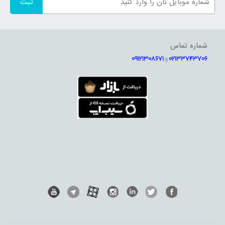
شماره تماس
02133743706
و
09121308671