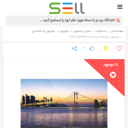
صفحه اصلی
محصولات
صوتی و تصویری
تلویزیون
تلویزیون 50 تا 59 اینچ
تلویزیون دوو 55 اینچ مدل DSL-55MS3100U
0