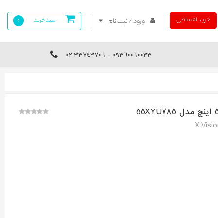
خرید اقساطی
سبد خرید
0
ورود / ثبت نام
09360060033 - 02133743706
X.Visi