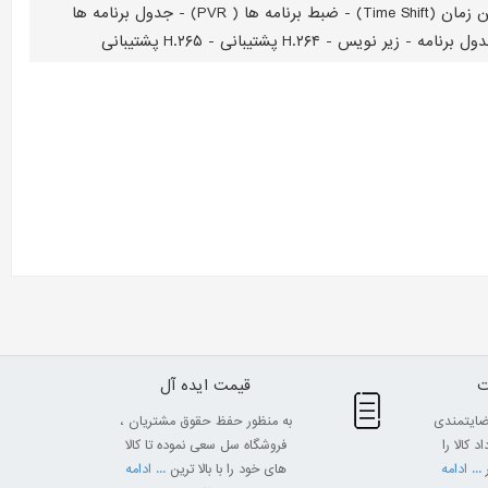
نرخ تازه‌سازی: ۵۰HZ/۶۰HZ - تعداد رنگ قابل نمایش: ۱.۰۷ Bilion - مدت پاسخ‌دهی: ۹ میلی‌ثانیه - ماشین زمان (Time Shift) - ضبط برنامه ها ( PVR) - جدول برنامه ها
قیمت ایده آل
ضایتمندی
به منظور حفظ حقوق مشتریان ،
 کالا را
فروشگاه سل سعی نموده تا کالا
... ادامه
های خود را با بالا ترین
... ادامه