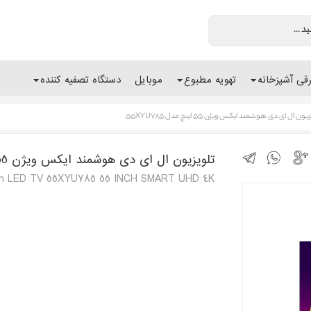
رقی آشپزخانه
تهویه مطبوع
موبایل
دستگاه تصفیه کننده
یون ال ای دی هوشمند ایکس ویژن 55 اینچ مدل 55XYU785
تلویزیون ال ای دی هوشمند ایکس ویژن 55 اینچ مدل 55XYU785
on LED TV 55XYU785 55 INCH SMART UHD 4K