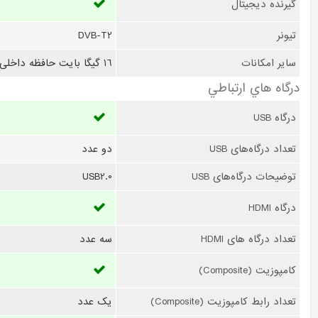
گیرنده دیجیتال
تیونر
DVB-T2
سایر امکانات
16 گیگا بایت حافظه داخلی - مجهز به تكنولوژی HDR10 - حافظه RAM تلویزیون 1.5 گیگابایت - پردازنده گرافیکی : Mali-G52
درگاه هاي ارتباطي
درگاه USB
تعداد درگاه‌های USB
دو عدد
توضیحات درگاه‌های USB
USB2.0
درگاه HDMI
تعداد درگاه های HDMI
سه عدد
کامپوزیت (Composite)
تعداد رابط کامپوزیت (Composite)
یک عدد