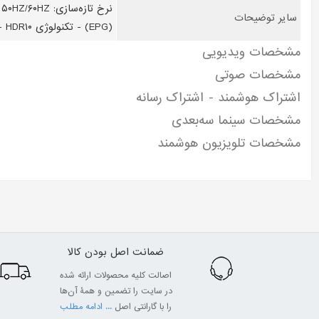
سایر توضیحات
(EPG) - تکنولوژی HDR۱۰ - رمزگذاری (WPA/WPA۲/WEP): WPA۲ - ورودی آنتن - ویرایش کانال‌ها - جدول برنامه - زیر نویس - H.۲۶۴ پشتیبانی - H.۲۶۵ پشتیبانی
مشخصات ویدیویی
مشخصات صوتی
اشتراک هوشمند - اشتراک رسانه
مشخصات سینما سه‌بعدی
مشخصات تلویزیون هوشمند
ضمانت اصل بودن کالا
اصالت کلیه محصولات ارائه شده
در سایت را تضمین و همۀ آن‌ها
را با گارانتی اصل
... ادامه مطلب