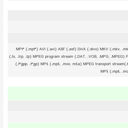
MP3 (.mp3) AVI (.avi) ASF (.asf) DivX (.divx) MKV (.mkv, .mka) 3GPP (
(.ts, .trp, .tp) MPEG program stream (.DAT, .VOB, .MPG, .MPEG)
(.3gpp, .3gp) MP4 (.mp4, .mov, m4a) MPEG transport stream(.
MP4 (.mp4, .mo