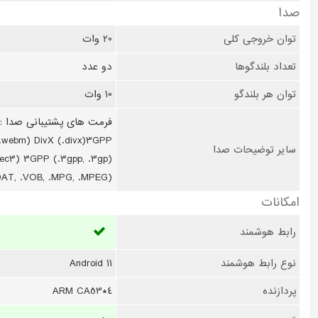
صدا
توان خروجی کلی
20 وات
تعداد بلندگوها
دو عدد
توان هر بلندگو
10 وات
(.webm) DivX (.divx)3GPP
سایر توضیحات صدا
.ec3) 3GPP (.3gpp, .3gp)
.DAT, .VOB, .MPG, .MPEG)
امکانات
رابط هوشمند
نوع رابط هوشمند
Android 11
پردازنده
ARM CA53*4