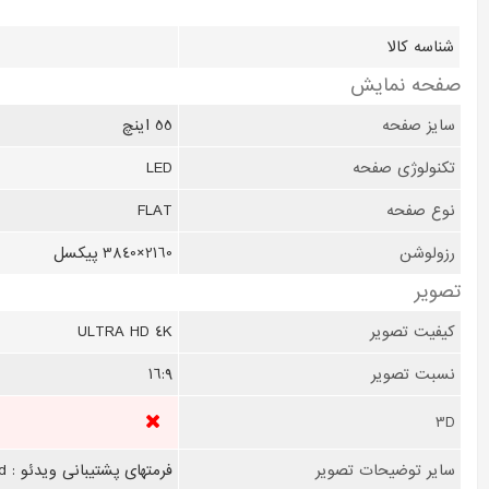
شناسه کالا
صفحه نمايش
سایز صفحه
55 اینچ
تکنولوژی صفحه
LED
نوع صفحه
FLAT
رزولوشن
2160×3840 پیکسل
تصوير
کیفیت تصویر
ULTRA HD 4K
نسبت تصویر
16:9
3D
سایر توضیحات تصویر
فرمتهای پشتیبانی ویدئو : MPEG1/2 MPEG4 H.263 H.264 H.265 VP8 VP9 Xvid