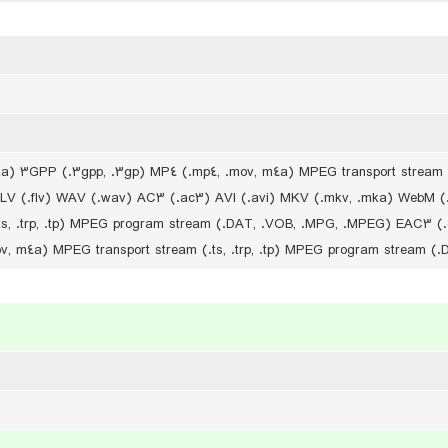
فرمت های پشتیبانی صدا : .3gpp, .3gp) MP4 (.mp4, .mov, m4a) MPEG transport stream
 FLV (.flv) WAV (.wav) AC3 (.ac3) AVI (.avi) MKV (.mkv, .mka) WebM 
ts, .trp, .tp) MPEG program stream (.DAT, .VOB, .MPG, .MPEG) EAC3 (
v, m4a) MPEG transport stream (.ts, .trp, .tp) MPEG program stream (