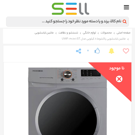
صفحه اصلی
محصولات
لوازم خانگی
شستشو و نظافت
ماشین لباسشویی
ماشین لباسشویی پاکشوما 8 کیلویی مدل UWF-20801 iST
0