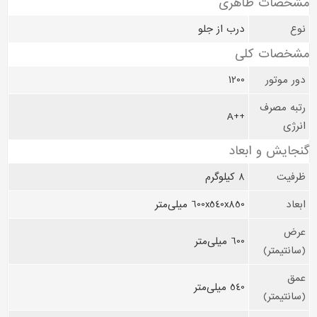
مشخصات ظاهری
نوع
درب از جلو
مشخصات کلی
دور موتور
1200
رتبه مصرف
++A
انرژی
گنجایش و ابعاد
ظرفیت
8 کیلوگرم
ابعاد
600x540x850 میلی‌متر
عرض
600 میلی‌متر
(سانتیمتر)
عمق
540 میلی‌متر
(سانتیمتر)