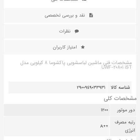
نقد و بررسی تخصصی
نظرات
امتیاز کاربران
مشخصات فنی ماشین لباسشویی پاکشوما 8 کیلویی مدل
UWF-20801 iST
شناسه کالا
2900949033931
مشخصات کلی
دور موتور
1200
رتبه مصرف
++A
انرژی