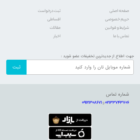
صفحه اصلی
ثبت درخواست
حریم خصوصی
اقساطی
شرایط و قوانین
مقالات
تماس با ما
اخبار
جهت اطلاع از جدیدترین تخفیفات عضو شوید :
شماره تماس
02133743706
و
09121308671