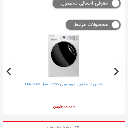
معرفی اجمالی محصول
محصولات مرتبط
ماشین لباسشویی دوو سری Primo مدل LM-981W
100,000,000
تومان
مشخصات فنی