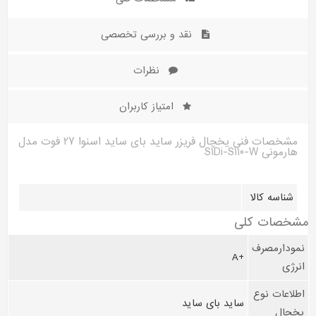
نقد و بررسی تخصصی
نظرات
امتیاز کاربران
مشخصات فنی یخچال فریزر ساید بای ساید اسنوا 27 فوت مدل
هارمونی S1Di-S110-W
شناسه کالا
مشخصات کلی
نمودارمصرف
+A
انرژی
اطلاعات نوع
ساید بای ساید
یخچال