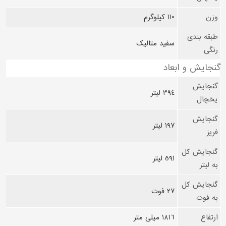
وزن
110 کیلوگرم
طبقه بندی
سفید متالیک
رنگی
گنجایش و ابعاد
گنجایش
394 لیتر
یخچال
گنجایش
197 لیتر
فریز
گنجایش کل
591 لیتر
به لیتر
گنجایش کل
27 فوت
به فوت
ارتفاع
1816 میلی متر