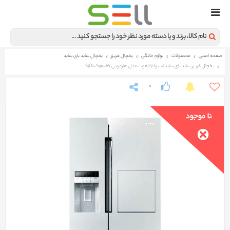
صفحه اصلی
محصولات
لوازم خانگی
یخچال فریزر
یخچال ساید بای ساید
یخچال فریزر ساید بای ساید اسنوا 27 فوت مدل هارمونی S1Di-S110-W
0