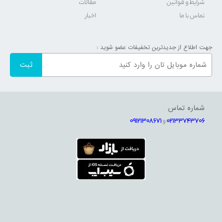
شرایط و قوانین
مقالات
تماس با ما
اخبار
جهت اطلاع از جدیدترین تخفیفات عضو شوید :
شماره تماس
02133743706
و
09121308671