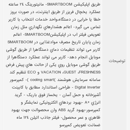
طریق اپلیکیشن SMARTBOOM- مانیتورینگ 24 ساعته
عملکرد یخچال فریزر از طریق اینترنت، در صورت بروز
خطا یا خرابی در دستگاه،واحد خدمات انتخاب با کاربر
تماس می گیرد- اعالم هشدارهاي نگهداري مثل زمان
تعویض فیلتر اب در اپلیکیشنSMARTBOOM- اعالم
زمان پایان تاریخ مصرف موادغذایی در SMARTBOOM
کاربر می تواند تنظیمات دماي دستگاهرا از طریق گوشی
موبایل انجام دهد- کاربر می تواند عملکرد دستگاهرا از
توضیحات
طریق گوشی موبایل روي یکی از حالت هاي پیش فرض
VACATION ،GUEST ،FRESHNESS و ECO تنظیم کند
سامانه سرمایش هوشمند )cooling smart )- کمپرسور
Digital Inverter - طراحی استاندارد مطابق با کابینت
آشپزخانه و حمل آسان - یخساز فوق باریک - گرید
انرژي +A -بهبود بردهاي الکترونیکی نمایشگر و
کمپرسور-بهبود گرید ABS وان محصوالت جهت بهبود
ظاهري و عمر محصول- فیلتر جاذب اتیلن 124 ماه
ضمانت تعویض کمپرسو