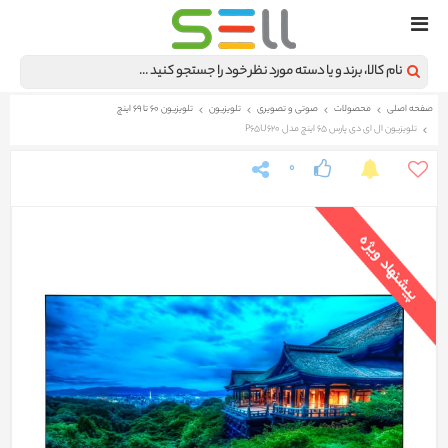
صفحه اصلی
محصولات
صوتی و تصویری
تلویزیون
تلویزیون 60 تا 69 اینچ
تلویزیون ال ای دی پارس 65 اینچ مدل P65U620
0