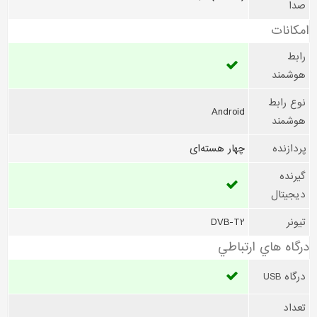
صدا
امکانات
رابط
هوشمند
نوع رابط
Android
هوشمند
پردازنده
چهار هسته‌ای
گیرنده
دیجیتال
تیونر
DVB-T2
درگاه هاي ارتباطي
درگاه USB
تعداد