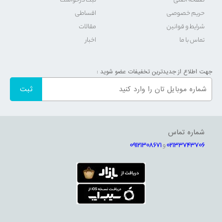
صفحه اصلی
ثبت درخواست
حریم خصوصی
اقساطی
شرایط و قوانین
مقالات
تماس با ما
اخبار
جهت اطلاع از جدیدترین تخفیفات عضو شوید :
شماره تماس
02133743706
و
09121308671