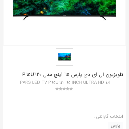
تلویزیون ال ای دی پارس 65 اینچ مدل P65U620
PARS LED TV P65U620 65 INCH ULTRA HD 4K
انتخاب گارانتی :
پارس