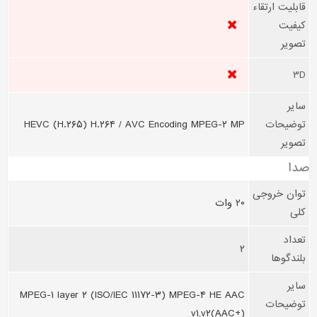
قابلیت ارتقاء
کیفیت
تصویر
3D
سایر
توضیحات
HEVC (H.۲۶۵) H.۲۶۴ / AVC Encoding MPEG-۲ MP
تصویر
صدا
توان خروجی
20 وات
کلی
تعداد
2
بلندگوها
سایر
MPEG-۱ layer ۲ (ISO/IEC ۱۱۱۷۲-۳) MPEG-۴ HE AAC
توضیحات
v۱,v۲(AAC+)