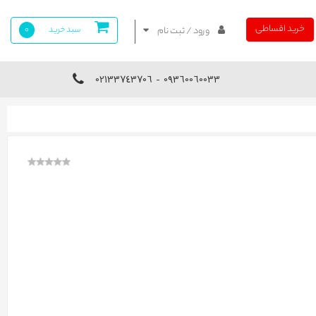
خرید اقساطی
سبد خرید
0
ورود / ثبت نام
09360060033 - 02133743706