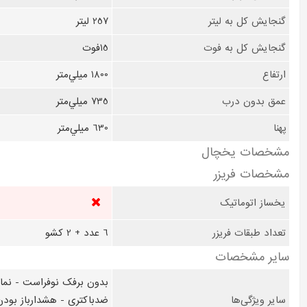
گنجایش کل به لیتر
257 ليتر
گنجایش کل به فوت
15فوت
ارتفاع
1800 ميلي‌متر
عمق بدون درب
735 ميلي‌متر
پهنا
630 ميلي‌متر
مشخصات یخچال
مشخصات فریزر
یخساز اتوماتیک
تعداد طبقات فریزر
6 عدد + 2 کشو
سایر مشخصات
سایر ویژگی‌ها
ضدباکتری - هشدارباز بود