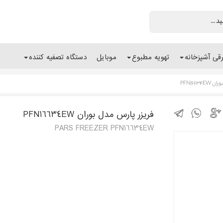
رقی آشپزخانه
تهویه مطبوع
موبایل
دستگاه تصفیه کننده
PFN1663
فریزر پارس مدل بوران PFN16634EW
PARS FREEZER PFN16634EW