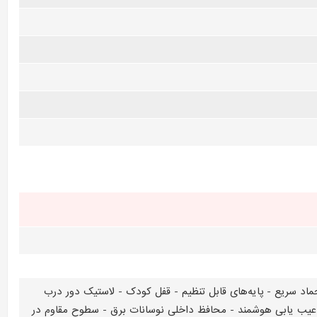
گر LED - سیستم گردش هوای فراگیر - روشنایی داخلی LED - سیستم انجماد سریع - پایه‌های قابل تنظیم - قفل کودک - لاستیک دور درب
عیب یابی هوشمند - محافظ داخلی نوسانات برق - سطوح مقاوم در