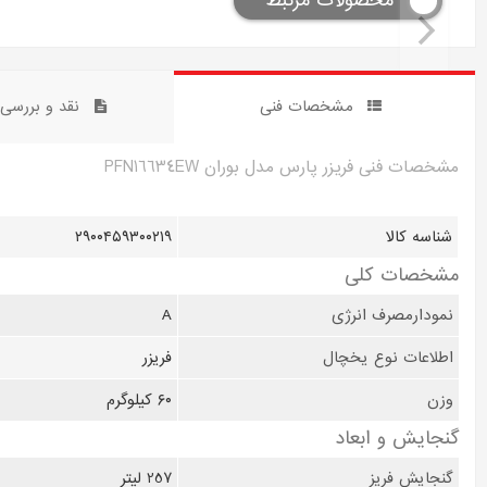
محصولات مرتبط
مشخصات فنی
نقد و بررس
مشخصات فنی فریزر پارس مدل بوران PFN16634EW
شناسه کالا
۲۹۰۰۴۵۹۳۰۰۲۱۹
مشخصات کلی
نمودارمصرف انرژی
A
اطلاعات نوع یخچال
فریزر
وزن
۶۰ کیلوگرم
گنجایش و ابعاد
گنجایش فریز
257 ليتر