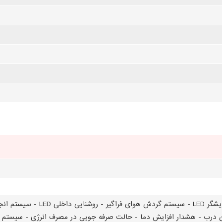
بدون برفک نوفراست - نمایش
ن درب - هشدار افزایش دما - حالت صرفه جویی در مصرف انرژی - سیستم 