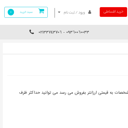
خرید اقساطی
سبد خرید
0
ورود / ثبت نام
09360060033 - 02133743706
شخصات به قیمتی ارزانتر بفروش می رسد می توانید حداکثر ظرف