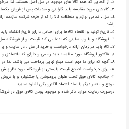
2ـ از آنجایی که همه کالا های موجود در سل اصل هستند، لذا درخواست کالا های غیر اصل رد خواهد شد.
3ـ کالاهای مورد مقایسه باید گارانتی و خدمات پس از فروش یکسان داشته باشند زیرا نوع و کیفیت خدمات گارانتی بر قیمت اثر می گذارد .
4ـ سل ، تمامی لوازم و متعلقات کالا را که از طرف شرکت سازنده ا
باشد.
5ـ تاریخ تولید و انقضاء کالاها برای اجناس دارای تاریخ انقضاء باید یکسان باشد.
6ـ فروشگاه و یا وب سایتی که ادعا می کند قیمت او از فروشگاه سل کمتر است باید دارای نماد الکترونیک از وزارت صنعت معدن و تجارت باشد.
7ـ کالا باید در زمان ارائه درخواست و خرید از سل ، در سایت و یا فروشگاه مورد نظر برای فروش موجود و قابل خرید باشد.
8ـ فاکتور فروشگاه مورد مقایسه باید رسمی و دارای کد اقتصادی و احتساب ١٠ درصد مالیات بر ارزش افزوده باشد.
9ـ آنچه که برای ما مهم است مبلغ نهایی پرداخت می باشد. لذا در حین مقایسه مبالغ نهایی شامل هزینه حمل و نقل و مالیات بر ارزش افزوده را هم مدنظر قرار دهید.
10- برای درخواست اصلاح قیمت بایستی از فروشگاه مورد نظر پیش فاکتور رسمی و معتبر با اعتبار حداقل 3 روز تهیه و به واحد پشتیبانی سل ارسال نمایید.
مرجع و معتبر دیگر با نماد اعتماد الکترونیکی اشاره نمایید.
درصورت رعایت موارد ذکر شده و موجود بودن کالای فوق در فروشگاه مذکور مبلغ مابه التفا