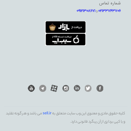
شماره تماس
02133743706
و
09121308671
کلیه حقوق مادی و معنوی این وب سایت متعلق به
sell.ir
می باشد و هر گونه تقلید
و یا کپی برداری از آن پیگرد قانونی دارد.