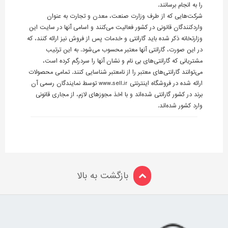
را به انجام برسانند.
شرکت‌هایی که از طرف وزارت صنعت، معدن و تجارت ﺑﻪ ﻋﻨﻮﺍﻥ
ﻭﺍﺭﺩکنندگان ﻗﺎﻧونی ﺩﺭ کشور ﻓﻌﺎلیت می‌کنند ﻭ ﺍﺳﺎمی ﺁﻧﻬﺎ ﺩﺭ ﺳایت این
ﻭﺯﺍﺭتخانه ﺫکر ﺷﺪﻩ باید ﮔﺎﺭﺍنتی ﻭ ﺧﺪﻣﺎﺕ ﭘﺲ ﺍﺯ ﻓﺮﻭﺵ نیز ارائه ‌کنند، که
در این صورت، گارانتی‌ آنها معتبر محسوب می‌شود. به این ترتیب
مشتریانی که گارانتی‌های بی نام و نشان آنها را سردرگم کرده است،
می‌توانند گارانتی‌های معتبر را از نامعتبر شناسایی کنند. تمامی محصولات
ارائه شده در فروشگاه اینترنتی www.sell.ir توسط نمایندگان رسمی آن
برند در کشور گارانتی شده‌اند و با اخذ مجوزهای لازم، از مجاری قانونی
وارد کشور شده‌اند.
بازگشت به بالا