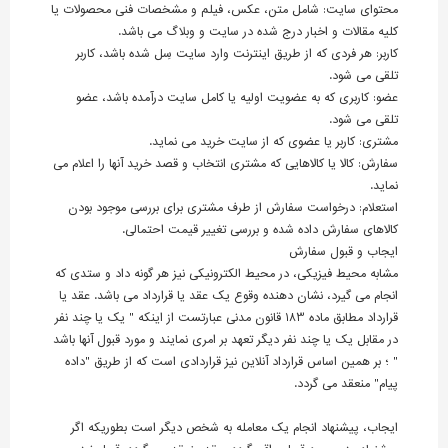
محتوای سایت: شامل متن، عکس، فیلم و مشخصات فنی محصولات یا
کلیه مقالات و اخبار درج شده در سایت و وبلاگ می باشد.
کاربر: هر فردی که از طریق اینترنت وارد سایت سِل شده باشد، کاربر
تلقی می شود.
عضو: کاربری که به عضویت اولیه یا کامل سایت درآمده باشد، عضو
تلقی می شود.
مشتری: کاربر یا عضوی که از سایت خرید می نماید.
سفارش: کالا یا کالاهایی که مشتری انتخاب و قصد خرید آنها را اعلام می
نماید.
استعلام: درخواست سفارش از طرف مشتری برای بررسی موجود بودن
کالاهای سفارش داده شده و بررسی تغییر قیمت احتمالی.
ایجاب و قبول سفارش
مشابه محیط فیزیکی، در محیط الکترونیکی نیز هر گونه داد و ستدی که
انجام می گیرد، نشان دهنده وقوع یک عقد یا قرارداد می باشد. عقد یا
قرارداد مطابق ماده 183 قانون مدنی عبارتست از اینکه " یک یا چند نفر
در مقابل یک یا چند نفر دیگر تعهد بر امری نمایند و مورد قبول آنها باشد
" ؛ بر همین اساس قرارداد آنلاین نیز قراردادی است که از طریق "داده
پیام" منعقد می گردد.
ایجاب، پیشنهاد انجام یک معامله به شخص دیگر است بطوریکه اگر