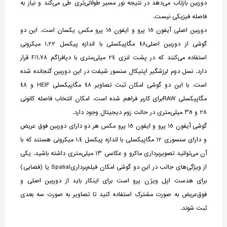
دوربین بازتاب می‌دهد در نتیجه نور مسیر طولانی‌تری طی می‌کند و نیاز به
فاصله فیزیکی نیست.
دوربین اصلی آیفون 15 پرو و ایفون 15 پرو مکس یکسان است. این دو
گوشی از دوربین اصلی48 مگاپیکسلی با اندازه پیکسل 1.22 میکرونی
استفاده می‌کنند که در پشت لنزی 24 میلی‌متری با دیافراگم F/1.78 قرار
دارد. نسل دوم لرزشگیر اپتیکال سنسور شیفت در این دوربین گنجانده شده
است. با این دو گوشی امکان ثبت تصاویر 48 مگاپیکسلی HEIF و 48
مگاپیکسلی RAWبرای کاربر فراهم شده است. امکان انتخاب فاصله کانونی
28 و 35 میلی‌متری در حالت زوم دیجیتال وجود دارد.
گوشی آیفون 15 پرو و ایفون 15 پرو مکس هر دو دارای دوربین فوق عریض
و دارای سنسوری 12 مگاپیکسلی با اندازه پیکسل 1.4 میکرونی هستند که با
آن می‌توانید تصویربرداری ماکرو و عکاسی 13 میلی‌متری داشته باشید. یکی
از ویژگی‌های جالب در این دو گوشی امکان فیلم‌برداریSpatial یا (فضایی)
برای هدست اپل ویژن پرو است برای اینکار باید از دوربین اصلی و
فوق‌عریض به صورت مشترک استفاده کنید تا تصاویر به صورت سه بعدی
ثبت شوند.