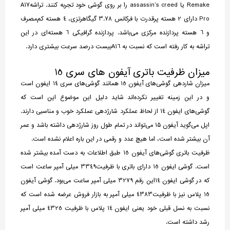
Remake یا assassin’s creed را بر روی گوشی خود تجربه کنند. تراشهA17
Pro دارای 2 هسته پرقدرت با فرکانس 3.78 گیگاهرتزی، 4 هسته کم‌مصرف
و 6 هسته پردازنده مرکزی می‌باشد. پردازنده گرافیکی 6 هسته‌ای در این
تراشه به کار رفته است که نسبت به A16بیست درصد سرعت بیشتری دارد.
میزان ظرفیت باتری آیفون های سری 15
میزان شاردهی گوشی‌های آیفون 15 همانند گوشی‌های سری 14 ایفون است
و در این زمینه تغییر نکرده‌اند شاید دلیل این موضوع این است که
گوشی‌های ایفون 14 از لحاظ عملکرد شارژدهی عملکرد خوب و مناسبی دارند.
اپل می‌گوید آیفون ۱۵ می‌تواند در تمام طول روز شارژدهی داشته باشد و عمر
آن بیشتر شده است، اما هیچ عدد و رقمی در این باره اعلام نشده است.
ظرفیت باتری گوشی‌های آیفون 15 طبق اطلاعات به دست آمده بیشتر شده
است. گوشی ایفون 15 دارای باتری با ظرفیت3349 میلی آمپر ساعت است
که در گوشی ایفون 14این رقم 3279 میلی آمپر ساعت می‌بود. گوشی آیفون
15 پلاس نیز با ظرفیت4383 میلی آمپر به بازار فروش عرضه شده است که
نسبت به نسل قبلی خود یعنی ایفون 14 پلاس با ظرفیت 4325 میلی آمپر
رشد داشته است.