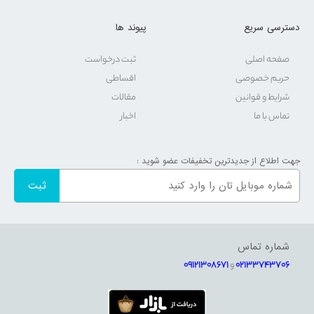
دسترسی سریع
پیوند ها
صفحه اصلی
ثبت درخواست
حریم خصوصی
اقساطی
شرایط و قوانین
مقالات
تماس با ما
اخبار
جهت اطلاع از جدیدترین تخفیفات عضو شوید :
شماره تماس
02133743706
و
09121308671