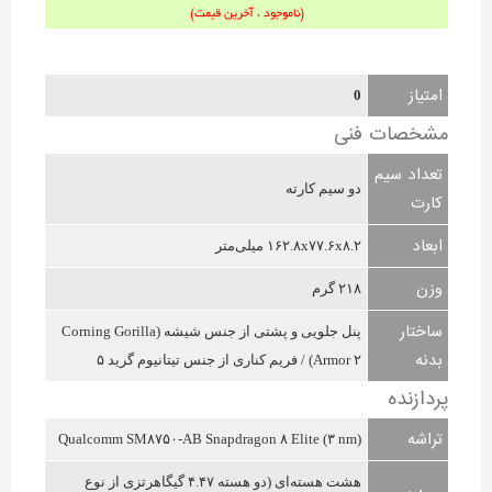
(ناموجود ، آخرین قیمت)
امتیاز
0
مشخصات فنی
تعداد سیم
دو سیم کارته
کارت
ابعاد
۱۶۲.۸x۷۷.۶x۸.۲ میلی‌متر
وزن
۲۱۸ گرم
ساختار
پنل جلویی و پشتی از جنس شیشه (Corning Gorilla
بدنه
Armor ۲) / فریم کناری از جنس تیتانیوم گرید ۵
پردازنده
تراشه
Qualcomm SM۸۷۵۰-AB Snapdragon ۸ Elite (۳ nm)
هشت هسته‌ای (دو هسته ۴.۴۷ گیگاهرتزی از نوع