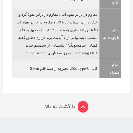
باتری
مقاوم در برابر نفوذ آب / مقاوم در برابر نفوذ گرد و
غبار/ دارای استاندارد IP۶۸ و مقاوم در برابر نفوذ آب
سایر
(تا عمق ۱.۵ متری به مدت ۳۰ دقیقه) / مجهز به قلم
قابلیت ها
لمسی / پشتیبانی از ۷ آپدیت نرم‌افزاری (طبق گفته
کمپانی سامسونگ) / پشتیبانی از سیستم جدید
Samsung DEX / مجهز به فناوری Circle to search
اقلام
کابل USB Type-C دفترچه‌ راهنما قلم S-Pen
همراه
بازگشت به بالا