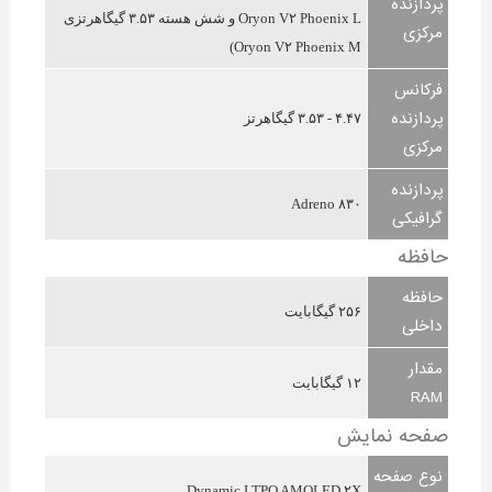
پردازنده
Oryon V۲ Phoenix L و شش هسته ۳.۵۳ گیگاهرتزی
مرکزی
Oryon V۲ Phoenix M)
فرکانس
پردازنده
۴.۴۷ - ۳.۵۳ گیگاهرتز
مرکزی
پردازنده
Adreno ۸۳۰
گرافیکی
حافظه
حافظه
۲۵۶ گیگابایت
داخلی
مقدار
۱۲ گیگابایت
RAM
صفحه نمایش
نوع صفحه
Dynamic LTPO AMOLED ۲X