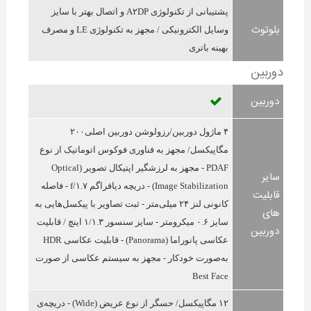
پشتیبانی از تکنولوژی A۲DP و اتصال بهتر با سایز
بلوتوث
وسایل الکترونیکی / مجهز به تکنولوژی LE و مصرف
بهینه باتری
دوربین
دوربین
۴ ماژول دوربین/رزولوشن دوربین اصلی۲۰۰
مگاپیکسل/ مجهز به فناوری فوکوس اتوماتیک از نوع
PDAF - مجهز به لرزشگیر اپتیکال تصویر (Optical
سایر
Image Stabilization) - دریچه‌ دیافراگم f/۱.۷ - فاصله
قابلیت
کانونی لنز ۲۴ میلی‌متر - ثبت تصاویر با پیکسل‎‌هایی به
های
سایز ۰.۶ میکرومتر - سایز سنسور ۱/۱.۳ اینچ / قابلیت
دوربین
عکاسی پانوراما (Panorama) - قابلیت عکاسی HDR
به‌صورت خودکار - مجهز به سیستم عکاسی از صورت
Best Face
۱۲ مگاپیکسل/ حسگر از نوع عریض (Wide) - دریچه‌ی