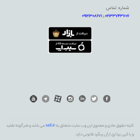
شماره تماس
02133743706
و
09121308671
کلیه حقوق مادی و معنوی این وب سایت متعلق به
sell.ir
می باشد و هر گونه تقلید
و یا کپی برداری از آن پیگرد قانونی دارد.