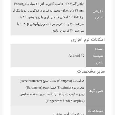
دیافراگم f/۲.۲ - فاصله کانونی لنز ۲۶ میلی‌متر (Focal
دوربین
Length ۲۶ mm) - مجهز به فناوری فوکوس اتوماتیک از
سلفی
نوع PDAF / امکان فیلمبرداری با رزولوشن ۴K با
سرعت ۳۰ و ۶۰ فریم بر ثانیه و رزولوشن ۱۰۸۰p با
سرعت ۳۰ فریم بر ثانیه
امکانات نرم افزاری
نسخه
سیستم
Android ۱۵
عامل
سایر مشخصات
قطب‌نما (Compass) شتاب‌سنج (Accelerometer)
مجاورت (Proximity) فشارسنج (Barometer)
حس گرها
ژیروسکوپ (Gyro) اثرانگشت زیر صفحه نمایش
(FingerPrint|Under-Display)
مشخصات
۵۰۰۰ میلی آمپر ساعت