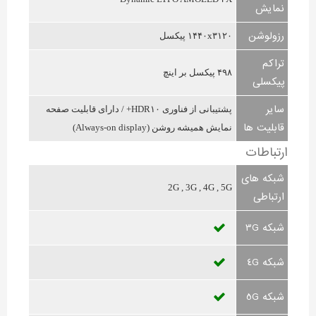
نمایش
رزولوشن
۱۴۴۰x۳۱۲۰ پیکسل
تراکم
۴۹۸ پیکسل بر اینچ
پیکسلی
سایر
پشتیبانی از فناوری HDR۱۰+ / دارای قابلیت صفحه
قابلیت ها
نمایش همیشه روشن (Always-on display)
ارتباطات
شبکه های
2G , 3G , 4G , 5G
ارتباطی
شبکه 3G
شبکه 4G
شبکه 5G